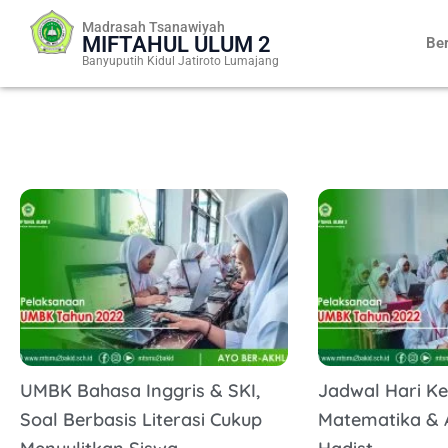
Skip
Madrasah Tsanawiyah
to
MIFTAHUL ULUM 2
Be
content
Banyuputih Kidul Jatiroto Lumajang
UMBK Bahasa Inggris & SKI,
Jadwal Hari K
Soal Berbasis Literasi Cukup
Matematika & 