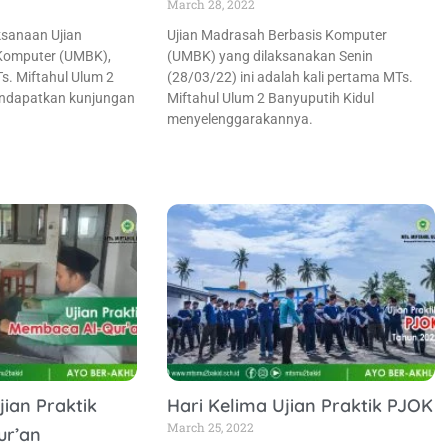
March 28, 2022
ksanaan Ujian
Ujian Madrasah Berbasis Komputer
Komputer (UMBK),
(UMBK) yang dilaksanakan Senin
s. Miftahul Ulum 2
(28/03/22) ini adalah kali pertama MTs.
endapatkan kunjungan
Miftahul Ulum 2 Banyuputih Kidul
menyelenggarakannya.
ian Praktik
Hari Kelima Ujian Praktik PJOK
March 25, 2022
ur’an