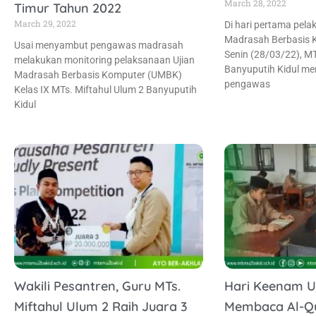
March 28, 2022
Timur Tahun 2022
March 29, 2022
Di hari pertama pela
Madrasah Berbasis 
Usai menyambut pengawas madrasah
Senin (28/03/22), MT
melakukan monitoring pelaksanaan Ujian
Banyuputih Kidul m
Madrasah Berbasis Komputer (UMBK)
pengawas
Kelas IX MTs. Miftahul Ulum 2 Banyuputih
Kidul
Wakili Pesantren, Guru MTs.
Hari Keenam Uj
Miftahul Ulum 2 Raih Juara 3
Membaca Al-Q