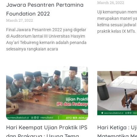
March 26, 2022
Jawara Pesantren Pertamina
Uji kemampuan memb
Foundation 2022
merupakan materi ya
March 27, 2022
kelima sesuai jadwal
Final Jawara Pesantren 2022 yang digelar
praktik kelas IX MTs.
di Auditorium lantai III Universitas Hasyim
Asy’ari Tebuireng kemarin adalah penanda
selesainya rangkaian acara
Hari Keempat Ujian Praktik IPS
Hari Ketiga : Uj
dan Prakarya : Usung Tema
Matematika Me