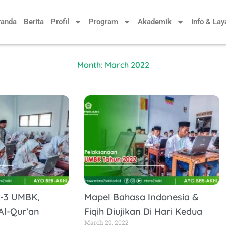
randa
Berita
Profil
Program
Akademik
Info & La
Month: March 2022
e-3 UMBK,
Mapel Bahasa Indonesia &
Al-Qur’an
Fiqih Diujikan Di Hari Kedua
March 29, 2022