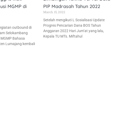
kusi MGMP di
PIP Madrasah Tahun 2022
March 15, 2022
Setelah mengikuti L Sosialisasi Update
Progres Pencarian Dana BOS Tahun
egiatan outbound di
Anggaran 2022 Hari Jum’at yang lalu,
lam Selokambang
Kepala TU MTs. Miftahul
u, MGMP Bahasa
ten Lumajang kembali