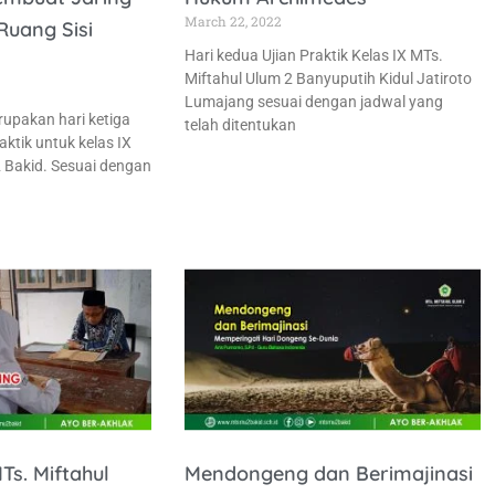
March 22, 2022
Ruang Sisi
Hari kedua Ujian Praktik Kelas IX MTs.
Miftahul Ulum 2 Banyuputih Kidul Jatiroto
Lumajang sesuai dengan jadwal yang
upakan hari ketiga
telah ditentukan
aktik untuk kelas IX
 Bakid. Sesuai dengan
MTs. Miftahul
Mendongeng dan Berimajinasi