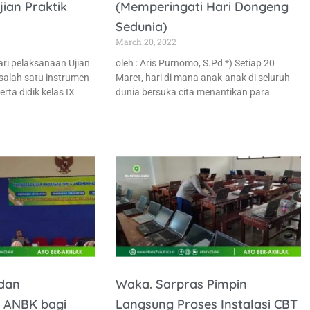
jian Praktik
(Memperingati Hari Dongeng
Sedunia)
March 20, 2022
ri pelaksanaan Ujian
oleh : Aris Purnomo, S.Pd *) Setiap 20
alah satu instrumen
Maret, hari di mana anak-anak di seluruh
erta didik kelas IX
dunia bersuka cita menantikan para
 dan
Waka. Sarpras Pimpin
 ANBK bagi
Langsung Proses Instalasi CBT