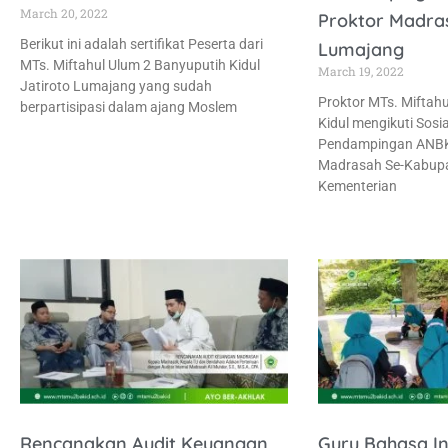
March 20, 2022
Proktor Madr
Berikut ini adalah sertifikat Peserta dari
Lumajang
MTs. Miftahul Ulum 2 Banyuputih Kidul
March 19, 2022
Jatiroto Lumajang yang sudah
Proktor MTs. Miftah
berpartisipasi dalam ajang Moslem
Kidul mengikuti Sosi
Pendampingan ANBK 
Madrasah Se-Kabupa
Kementerian
Rencanakan Audit Keuangan,
Guru Bahasa Ing