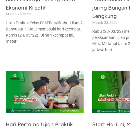
Ekonomi Kreatif
jaring Bangun 
March 24, 2022
Lengkung
March 23, 2022
Ujian Praktik Kelas IX MTs. Miftahul Ulum 2
Banyuputih Kidul memasuki hari keempat,
Rabu (23/03/22) mer
Kamis (24/03/22). Di hari keempat ini,
pelaksanaan ujian pr
materi
MTs. Miftahul Ulum 2
jadwal hari
Hari Pertama Ujian Praktik :
Start Hari ini, 