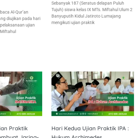
Sebanyak 187 (Seratus delapan Puluh
Tujuh) siswa kelas IX MTs. Miftahul Ulum 2
aca Al-Qur’an
Banyuputih Kidul Jatiroto Lumajang
ng diujikan pada hari
mengikuti ujian praktik
 pelaksanaan ujian
 Miftahul
ian Praktik
Hari Kedua Ujian Praktik IPA :
mbuat Jaring-
Hukum Archimedes