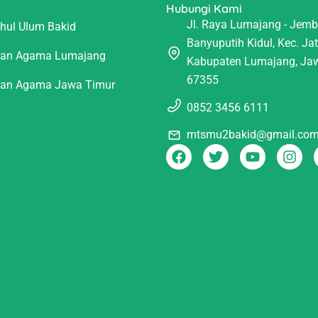
Hubungi Kami
Jl. Raya Lumajang - Jembe
ahul Ulum Bakid
Banyuputih Kidul, Kec. Jat
ian Agama Lumajang
Kabupaten Lumajang, Ja
67355
ian Agama Jawa Timur
0852 3456 6111
mtsmu2bakid@gmail.co
F
T
Y
I
a
w
o
n
c
i
u
s
e
t
t
t
b
t
u
a
o
e
b
g
o
r
e
r
k
a
m