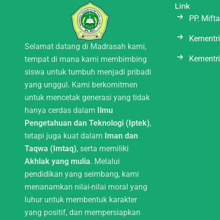
p
Link
l
PP. Mift
a
n
Kementr
Selamat datang di Madrasah kami,
e
Kementr
tempat di mana kami membimbing
siswa untuk tumbuh menjadi pribadi
yang unggul. Kami berkomitmen
untuk mencetak generasi yang tidak
hanya cerdas dalam
Ilmu
Pengetahuan dan Teknologi (Iptek)
,
tetapi juga kuat dalam
Iman dan
Taqwa (Imtaq)
, serta memiliki
Akhlak yang mulia
. Melalui
pendidikan yang seimbang, kami
menanamkan nilai-nilai moral yang
luhur untuk membentuk karakter
yang positif, dan mempersiapkan