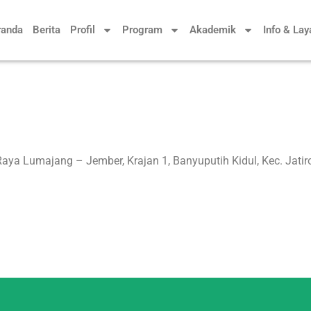
randa
Berita
Profil
Program
Akademik
Info & La
 Raya Lumajang – Jember, Krajan 1, Banyuputih Kidul, Kec. Jat