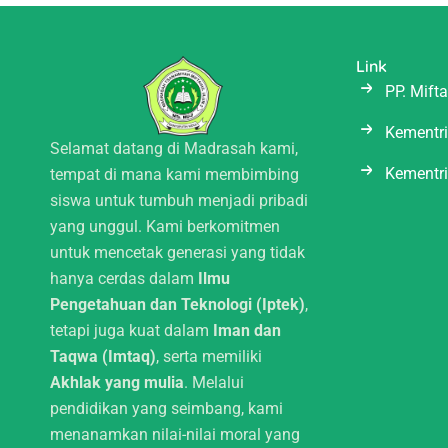
o
b
t
r
k
o
e
t
a
k
e
m
Link
r
-
PP. Mift
p
Kementr
l
Selamat datang di Madrasah kami,
a
Kementr
tempat di mana kami membimbing
n
siswa untuk tumbuh menjadi pribadi
e
yang unggul. Kami berkomitmen
untuk mencetak generasi yang tidak
hanya cerdas dalam
Ilmu
Pengetahuan dan Teknologi (Iptek)
,
tetapi juga kuat dalam
Iman dan
Taqwa (Imtaq)
, serta memiliki
Akhlak yang mulia
. Melalui
pendidikan yang seimbang, kami
menanamkan nilai-nilai moral yang