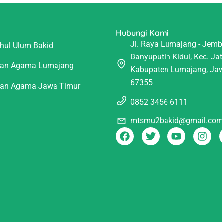
Hubungi Kami
Jl. Raya Lumajang - Jembe
ahul Ulum Bakid
Banyuputih Kidul, Kec. Jat
ian Agama Lumajang
Kabupaten Lumajang, Ja
67355
ian Agama Jawa Timur
0852 3456 6111
mtsmu2bakid@gmail.co
F
T
Y
I
a
w
o
n
c
i
u
s
e
t
t
t
b
t
u
a
o
e
b
g
o
r
e
r
k
a
m