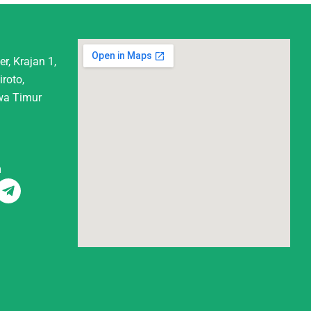
r, Krajan 1,
iroto,
wa Timur
m
T
e
l
e
g
r
a
m
-
p