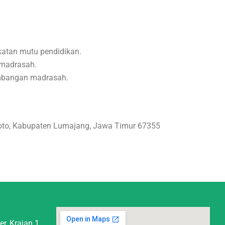
katan mutu pendidikan.
 madrasah.
embangan madrasah.
iroto, Kabupaten Lumajang, Jawa Timur 67355
r, Krajan 1,