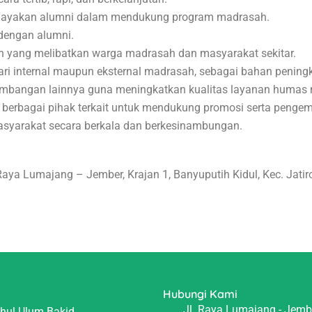
rdayakan alumni dalam mendukung program madrasah.
dengan alumni.
n yang melibatkan warga madrasah dan masyarakat sekitar.
ri internal maupun eksternal madrasah, sebagai bahan pening
ngembangan lainnya guna meningkatkan kualitas layanan humas
n berbagai pihak terkait untuk mendukung promosi serta peng
syarakat secara berkala dan berkesinambungan.
 Raya Lumajang – Jember, Krajan 1, Banyuputih Kidul, Kec. Jat
Hubungi Kami
Jl. Raya Lumajang - Jembe
ahul Ulum Bakid