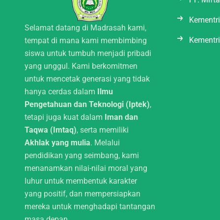
r
-
p
Kementr
l
Selamat datang di Madrasah kami,
a
Kementr
tempat di mana kami membimbing
n
siswa untuk tumbuh menjadi pribadi
e
yang unggul. Kami berkomitmen
untuk mencetak generasi yang tidak
hanya cerdas dalam
Ilmu
Pengetahuan dan Teknologi (Iptek)
,
tetapi juga kuat dalam
Iman dan
Taqwa (Imtaq)
, serta memiliki
Akhlak yang mulia
. Melalui
pendidikan yang seimbang, kami
menanamkan nilai-nilai moral yang
luhur untuk membentuk karakter
yang positif, dan mempersiapkan
mereka untuk menghadapi tantangan
masa depan.