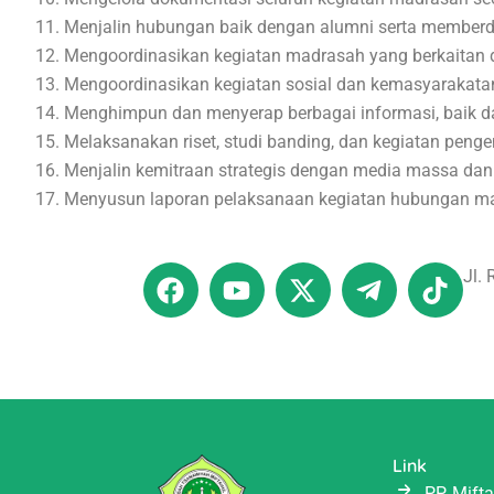
Menjalin hubungan baik dengan alumni serta membe
Mengoordinasikan kegiatan madrasah yang berkaitan 
Mengoordinasikan kegiatan sosial dan kemasyarakata
Menghimpun dan menyerap berbagai informasi, baik da
Melaksanakan riset, studi banding, dan kegiatan pe
Menjalin kemitraan strategis dengan media massa da
Menyusun laporan pelaksanaan kegiatan hubungan ma
F
Y
X
T
T
Jl.
a
o
-
e
i
c
u
t
l
k
e
t
w
e
t
b
u
i
g
o
o
b
t
r
k
o
e
t
a
k
e
m
Link
PP. Mift