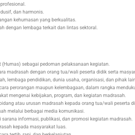
rofesional.
ndusif, dan harmonis.
ngan kehumasan yang berkualitas.
 dengan lembaga terkait dan lintas sektoral.
.
 (Humas) sebagai pedoman pelaksanaan kegiatan.
a madrasah dengan orang tua/wali peserta didik serta masyar
 lembaga pendidikan, dunia usaha, organisasi, dan pihak lain
ecara perorangan maupun kelembagaan, dalam rangka menduku
kat mengenai kebijakan, program, dan kegiatan madrasah.
idang atau urusan madrasah kepada orang tua/wali peserta did
asah melalui berbagai media komunikasi.
sarana informasi, publikasi, dan promosi kegiatan madrasah.
drasah kepada masyarakat luas.
a tertib, rapi, dan berkelanjutan.