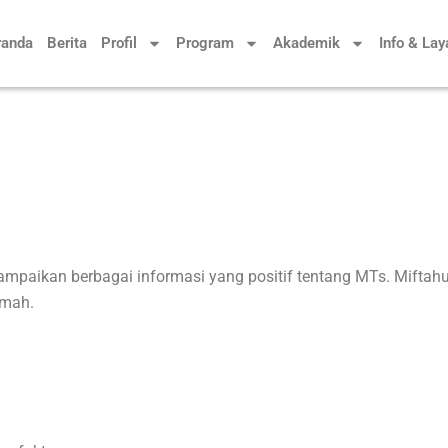
randa
Berita
Profil
Program
Akademik
Info & La
kan berbagai informasi yang positif tentang MTs. Miftahul
imah.