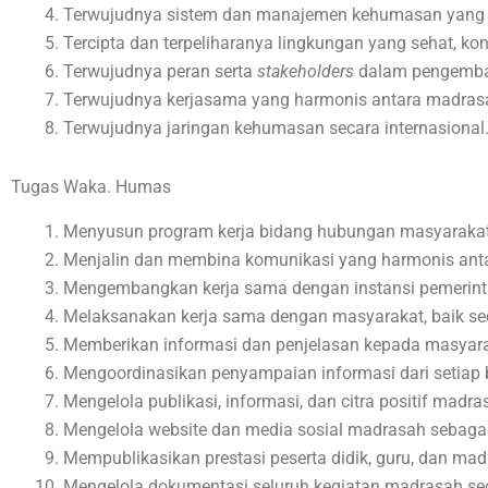
Terwujudnya sistem dan manajemen kehumasan yang p
Tercipta dan terpeliharanya lingkungan yang sehat, ko
Terwujudnya peran serta
stakeholders
dalam pengemba
Terwujudnya kerjasama yang harmonis antara madrasah
Terwujudnya jaringan kehumasan secara internasional
Tugas Waka. Humas
Menyusun program kerja bidang hubungan masyarakat
Menjalin dan membina komunikasi yang harmonis antar
Mengembangkan kerja sama dengan instansi pemerintah,
Melaksanakan kerja sama dengan masyarakat, baik s
Memberikan informasi dan penjelasan kepada masyara
Mengoordinasikan penyampaian informasi dari setiap b
Mengelola publikasi, informasi, dan citra positif madr
Mengelola website dan media sosial madrasah sebagai 
Mempublikasikan prestasi peserta didik, guru, dan ma
Mengelola dokumentasi seluruh kegiatan madrasah secar