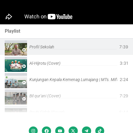
Playlist
5 Videos
7:39
Profil Sekolah
3:31
Al-Hijrotu (Cover)
2:24
Kunjungan Kepala Kemenag Lumajang | MTs. Miftahul Ulu
7:29
Bil qur'ani (Cover)
6:44
Rouhi Fidak (Cover)