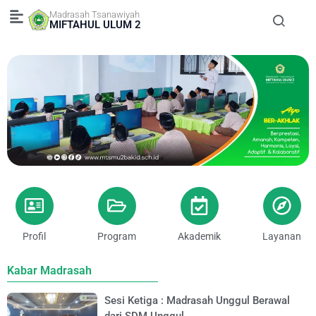
Skip
Madrasah Tsanawiyah
to
MIFTAHUL ULUM 2
content
Profil
Program
Akademik
Layanan
Kabar Madrasah
Sesi Ketiga : Madrasah Unggul Berawal