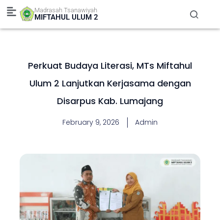
Skip
Madrasah Tsanawiyah
to
MIFTAHUL ULUM 2
content
Perkuat Budaya Literasi, MTs Miftahul
Ulum 2 Lanjutkan Kerjasama dengan
Disarpus Kab. Lumajang
February 9, 2026
Admin