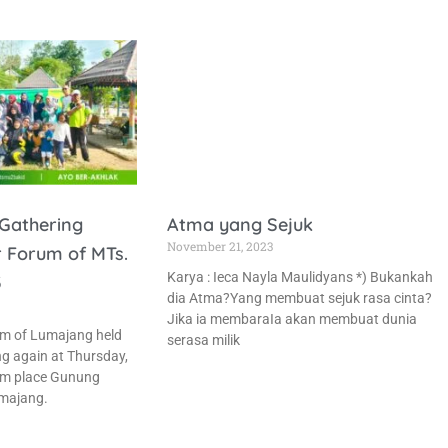
Gathering
Atma yang Sejuk
November 21, 2023
r Forum of MTs.
Karya : Ieca Nayla Maulidyans *) Bukankah
3
dia Atma?Yang membuat sejuk rasa cinta?
Jika ia membaraIa akan membuat dunia
um of Lumajang held
serasa milik
g again at Thursday,
sm place Gunung
majang.