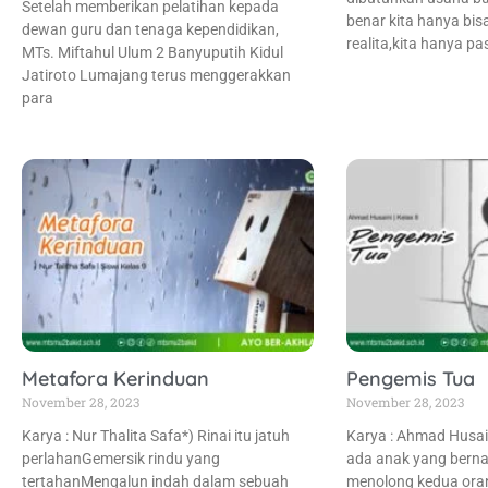
Setelah memberikan pelatihan kepada
benar kita hanya bis
dewan guru dan tenaga kependidikan,
realita,kita hanya 
MTs. Miftahul Ulum 2 Banyuputih Kidul
Jatiroto Lumajang terus menggerakkan
para
Metafora Kerinduan
Pengemis Tua
November 28, 2023
November 28, 2023
Karya : Nur Thalita Safa*) Rinai itu jatuh
Karya : Ahmad Husain
perlahanGemersik rindu yang
ada anak yang berna
tertahanMengalun indah dalam sebuah
menolong kedua ora