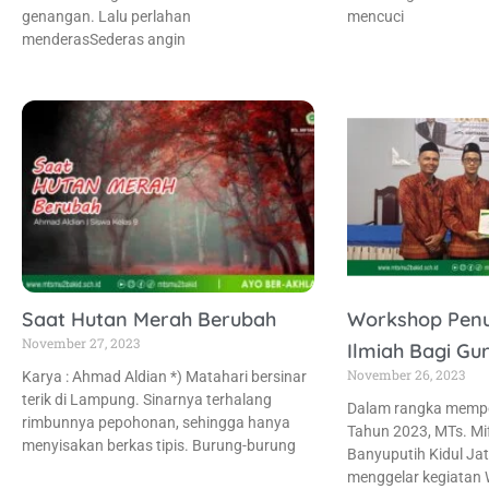
genangan. Lalu perlahan
mencuci
menderasSederas angin
Saat Hutan Merah Berubah
Workshop Penul
November 27, 2023
Ilmiah Bagi Gu
November 26, 2023
Karya : Ahmad Aldian *) Matahari bersinar
terik di Lampung. Sinarnya terhalang
Dalam rangka memper
rimbunnya pepohonan, sehingga hanya
Tahun 2023, MTs. Mi
menyisakan berkas tipis. Burung-burung
Banyuputih Kidul Ja
menggelar kegiatan 