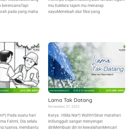
a berencanaTapi
mu ituMata tajam mu menatap
pasrah pada yang maha
sayuMenelaah alur fiksi yang
Lama Tak Datang
November 27, 2023
i*) Pada suatu hari
Karya : Hilda Nia*) Wuhh!!Sinar matahari
ma Fahmi. Dia selalu
iniSungguh sangat menyengat
ng tuanya, membantu
diriMembuat diri ini kewalahanMencari