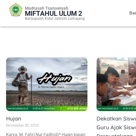
Skip
Madrasah Tsanawiyah
to
MIFTAHUL ULUM 2
Be
content
Banyuputih Kidul Jatiroto Lumajang
Hujan
Dekatkan Sisw
November 30, 2023
Guru Ajak Siswa
Karya: M. Fahri Nur Fadholi)* Hujan kapan