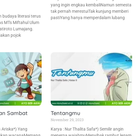
yang ingin engkau kembaliNamun semesta
tak pernah merestuiTak kunjung memberi
udaya literasi terus
pastiYang hanya memperdalam lubang
tas MTs Miftahul Ulum
atiroto Lumajang.
akan pojok
an Sambat
Tentangmu
November 29, 2023
a Ariska*) Yang
Karya : Nur Thalita Safa*) Semilir angin
bukan wacanaMemang
menerpa wajahmuMenyibak rambut legam