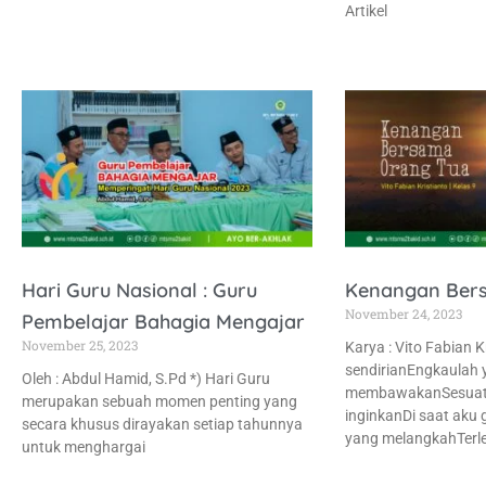
Artikel
Hari Guru Nasional : Guru
Kenangan Ber
November 24, 2023
Pembelajar Bahagia Mengajar
November 25, 2023
Karya : Vito Fabian K
sendirianEngkaulah 
Oleh : Abdul Hamid, S.Pd *) Hari Guru
membawakanSesuat
merupakan sebuah momen penting yang
inginkanDi saat aku 
secara khusus dirayakan setiap tahunnya
yang melangkahTerle
untuk menghargai