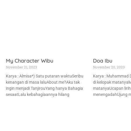
My Character Wibu
Doa Ibu
November 21, 2023
November 20, 2023
Karya : Almisa*) Satu putaran waktuSeribu
Karya : Muhammad D
kenangan di masa laluAbout me?Aku tak
di kelopak matanya
ingin menjadi TanjirouYang hanya Bahagia
matanyaUcapan lirih
sesaatLalu kebahagiaannya hilang
menengadahUjung mu