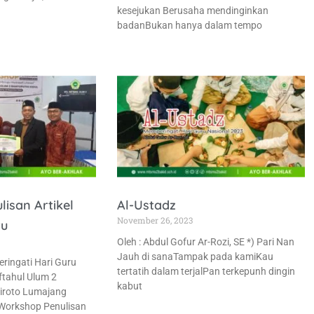
kesejukan Berusaha mendinginkan
badanBukan hanya dalam tempo
isan Artikel
Al-Ustadz
November 26, 2023
ru
Oleh : Abdul Gofur Ar-Rozi, SE *) Pari Nan
Jauh di sanaTampak pada kamiKau
ingati Hari Guru
tertatih dalam terjalPan terkepunh dingin
ftahul Ulum 2
kabut
tiroto Lumajang
Workshop Penulisan