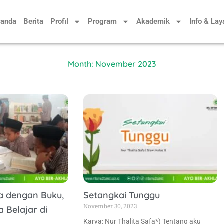
randa
Berita
Profil
Program
Akademik
Info & La
Month: November 2023
a dengan Buku,
Setangkai Tunggu
November 30, 2023
 Belajar di
Karya: Nur Thalita Safa*) Tentang aku