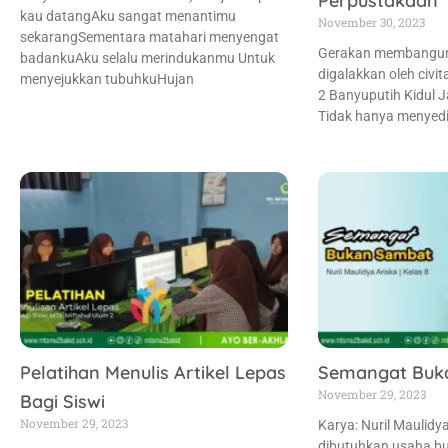
Perpustakaan
kau datangAku sangat menantimu
November 30, 2023
sekarangSementara matahari menyengat
Gerakan membangun b
badankuAku selalu merindukanmu Untuk
digalakkan oleh civi
menyejukkan tubuhkuHujan
2 Banyuputih Kidul J
Tidak hanya menyedi
Pelatihan Menulis Artikel Lepas
Semangat Buk
November 29, 2023
Bagi Siswi
November 29, 2023
Karya: Nuril Maulidy
dibutuhkan usaha 