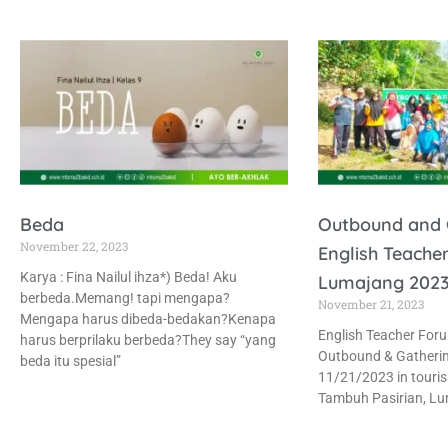
Beda
Outbound and 
November 22, 2023
English Teache
Karya : Fina Nailul ihza*) Beda! Aku
Lumajang 202
berbeda.Memang! tapi mengapa?
November 21, 2023
Mengapa harus dibeda-bedakan?Kenapa
English Teacher For
harus berprilaku berbeda?They say “yang
Outbound & Gatherin
beda itu spesial”
11/21/2023 in touri
Tambuh Pasirian, Lu