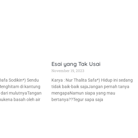
Esai yang Tak Usai
November 19, 2023
afa Sodikin*) Sendu
Karya : Nur Thalita Safa*) Hidup ini sedang
Menghitam di kantung
tidak baik-baik sajaJangan pernah tanya
 dari mulutnyaTangan
mengapaNamun siapa yang mau
kena basah oleh air
bertanya??Tegur sapa saja