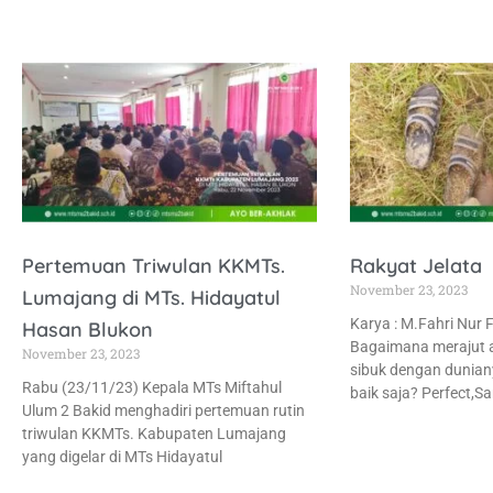
Pertemuan Triwulan KKMTs.
Rakyat Jelata
November 23, 2023
Lumajang di MTs. Hidayatul
Karya : M.Fahri Nur F
Hasan Blukon
Bagaimana merajut 
November 23, 2023
sibuk dengan duniany
Rabu (23/11/23) Kepala MTs Miftahul
baik saja? Perfect,Sa
Ulum 2 Bakid menghadiri pertemuan rutin
triwulan KKMTs. Kabupaten Lumajang
yang digelar di MTs Hidayatul