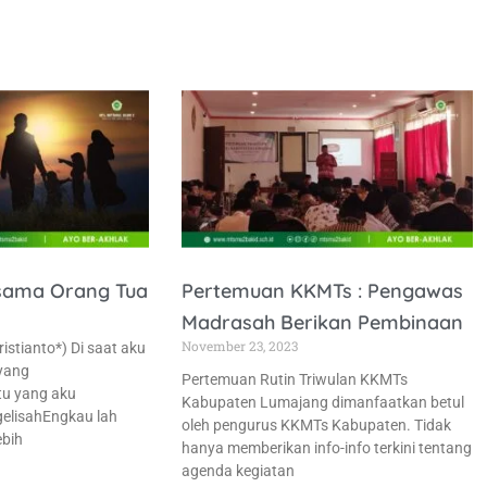
sama Orang Tua
Pertemuan KKMTs : Pengawas
Madrasah Berikan Pembinaan
November 23, 2023
ristianto*) Di saat aku
yang
Pertemuan Rutin Triwulan KKMTs
u yang aku
Kabupaten Lumajang dimanfaatkan betul
gelisahEngkau lah
oleh pengurus KKMTs Kabupaten. Tidak
bih
hanya memberikan info-info terkini tentang
agenda kegiatan