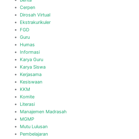
Kemenag 77, MTs. Miftahul Ulum 2
Melaju Ke Tahap II
December 12, 2022
Class Meeting Second Day: Writing
and Reading a Poetry
December 12, 2022
Al-Qalbul Mutayyam | Cover Shalawat
Siswa MTs. Miftahul Ulum 2
December 12, 2022
Penutupan Pelatihan PKB Kepada
Madrasah Tahun 2022
December 11, 2022
Class Meeting First Day: A Moslem of
Singing
December 11, 2022