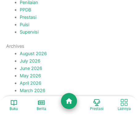
Recent Posts
Siswa MTs Miftahul Ulum 2 Ikuti Bimtek Penulisan
Resensi Bersama Duta Baca Indonesia
Diklat Teknis Substantif Kepala Madrasah Kabupaten
Lumajang 2026 Resmi Ditutup
Siswa MTs Miftahul Ulum 2 Lolos Seleksi Lomba
Resensi Buku Tingkat Kabupaten Lumajang
Hari Keempat Diklat Kepala Madrasah: Perkuat
Ekosistem Belajar untuk Tingkatkan Mutu Madrasah
Hari Keempat Diklat Kepala Madrasah: Praktik Baik
Pengelolaan Madrasah Jadi Inspirasi Peningkatan
Buku
Berita
Prestasi
Lainnya
Mutu
Categories
Akademik