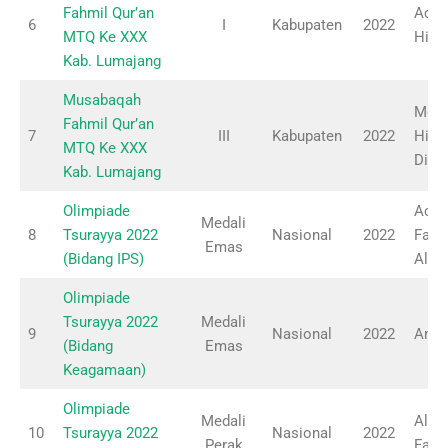
Fahmil Qur’an
Ach. 
6
I
Kabupaten
2022
MTQ Ke XXX
Hida
Kab. Lumajang
Musabaqah
Moch
Fahmil Qur’an
7
III
Kabupaten
2022
Hilm
MTQ Ke XXX
Din
Kab. Lumajang
Olimpiade
Ach
Medali
8
Tsurayya 2022
Nasional
2022
Fachr
Emas
(Bidang IPS)
Alba
Olimpiade
Tsurayya 2022
Medali
9
Nasional
2022
Amir
(Bidang
Emas
Keagamaan)
Olimpiade
Medali
Alfia
10
Tsurayya 2022
Nasional
2022
Perak
Fauz