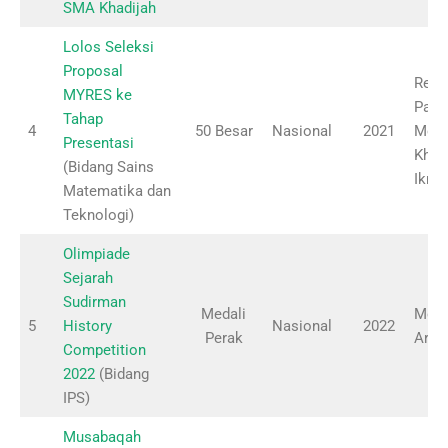
SMA Khadijah
Lolos Seleksi
Proposal
Reza
MYRES ke
Pahl
Tahap
4
50 Besar
Nasional
2021
Moh
Presentasi
Khoir
(Bidang Sains
Ikro
Matematika dan
Teknologi)
Olimpiade
Sejarah
Sudirman
Medali
Moh.
5
History
Nasional
2022
Perak
Arifi
Competition
2022
(Bidang
IPS)
Musabaqah