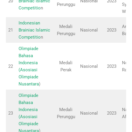
20
Brainiac Islamic
Nasional
2023
Perunggu
Syar
Competitio
n
Wula
Indonesian
Medali
Aniln
21
Brainiac Islamic
Nasional
2023
Perunggu
Badi
Competitio
n
Olimpiade
Bahasa
Indonesia
Medali
Novi
22
Nasional
2023
(Asosiasi
Perak
Raha
Olimpiade
Nusantara
)
Olimpiade
Bahasa
Indonesia
Medali
Nasi
23
Nasional
2023
(Asosiasi
Perunggu
Afka
Olimpiade
Nusantara
)