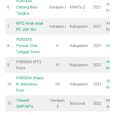
PORSENI
Achm
6
Cabang Bulu
Harapan I
KKMTs-2
2021
Kari
Tangkis
MTQ Anak-anak
Ahma
7
Harapan I
Kabupaten
2021
PC JQH NU
Rom
PORSENI
8
Pencak Silat
II
Kabupaten
2021
Alfa
Tunggal Putra
PORSENI MTQ
Andr
9
VI
Kabupaten
2021
Putra
Kusn
PORSENI Pidato
Alvi
10
B. Indonesia
VII
Kabupaten
2021
Rama
Putri
Tilawah
Harapan
Moch
11
Nasional
2022
SMP/MTs
3
Addi