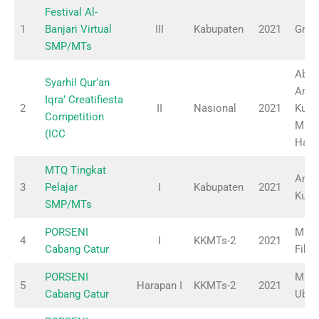
Festival Al-
1
Banjari Virtual
III
Kabupaten
2021
Grou
SMP/MTs
Abdu
Syarhil Qur’an
Andr
Iqra’ Creatifiesta
2
II
Nasional
2021
Kusn
Competition
Muh
(ICC
Hadi
MTQ Tingkat
Andr
3
Pelajar
I
Kabupaten
2021
Kusn
SMP/MTs
PORSENI
Muha
4
I
KKMTs-2
2021
Cabang Catur
Fikri
PORSENI
Muha
5
Harapan I
KKMTs-2
2021
Cabang Catur
Ubad