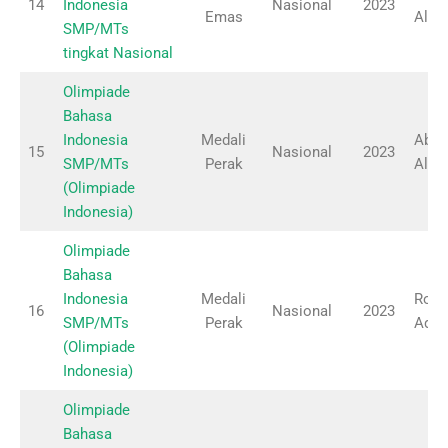
14
Indonesia
Nasional
2023
Emas
Al-B
SMP/MTs
tingkat Nasional
Olimpiade
Bahasa
Indonesia
Medali
Aby 
15
Nasional
2023
SMP/MTs
Perak
Al-B
(Olimpiade
Indonesia)
Olimpiade
Bahasa
Indonesia
Medali
Robi
16
Nasional
2023
SMP/MTs
Perak
Adaw
(Olimpiade
Indonesia)
Olimpiade
Bahasa