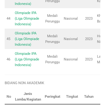
Perunggu
Karm
Indonesia)
Olimpiade IPA
Medali
Khoi
44
(Liga Olimpiade
Nasional
2023
Perunggu
Basi
Indonesia)
Olimpiade IPA
Medali
Huma
45
(Liga Olimpiade
Nasional
2023
Perunggu
Nisa
Indonesia)
Olimpiade IPA
Medali
Layyi
46
(Liga Olimpiade
Nasional
2023
Perunggu
Magh
Indonesia)
BIDANG NON AKADEMIK
Jenis
No
Peringkat
Tingkat
Tahun
K
Lomba/Kegiatan