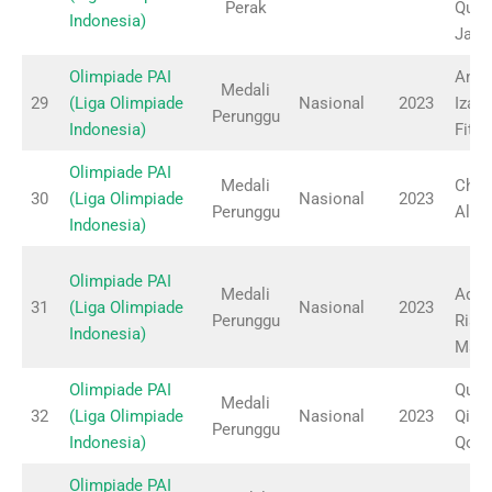
Perak
Qurfa
Indonesia)
Jann
Olimpiade PAI
Anis
Medali
29
(Liga Olimpiade
Nasional
2023
Izam
Perunggu
Indonesia)
Fitri
Olimpiade PAI
Medali
Chik
30
(Liga Olimpiade
Nasional
2023
Perunggu
Alvi
Indonesia)
Olimpiade PAI
Medali
Adel
31
(Liga Olimpiade
Nasional
2023
Perunggu
Risk
Indonesia)
Mawa
Olimpiade PAI
Quds
Medali
32
(Liga Olimpiade
Nasional
2023
Qismi
Perunggu
Indonesia)
Qoy
Olimpiade PAI