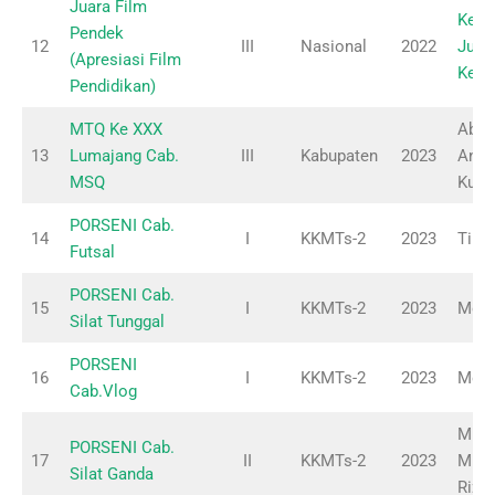
Juara Film
Kerj
Pendek
12
III
Nasional
2022
Jurdi
(Apresiasi Film
Keme
Pendidikan)
MTQ Ke XXX
Abdu
13
Lumajang Cab.
III
Kabupaten
2023
Andr
MSQ
Kusn
PORSENI Cab.
14
I
KKMTs-2
2023
Tim
Futsal
PORSENI Cab.
15
I
KKMTs-2
2023
Moh
Silat Tunggal
PORSENI
16
I
KKMTs-2
2023
Moh. 
Cab.Vlog
Murs
PORSENI Cab.
17
II
KKMTs-2
2023
Muha
Silat Ganda
Rizki