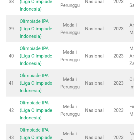
38
(Liga Olimpiade
Nasional
2023
Perunggu
Saki
Indonesia)
Olimpiade IPA
Medali
Anis
39
(Liga Olimpiade
Nasional
2023
Perunggu
Magh
Indonesia)
Olimpiade IPA
Maul
Medali
40
(Liga Olimpiade
Nasional
2023
Anis
Perunggu
Indonesia)
Zahr
Olimpiade IPA
Medali
Cind
41
(Liga Olimpiade
Nasional
2023
Perunggu
Imel
Indonesia)
Olimpiade IPA
Medali
Fird
42
(Liga Olimpiade
Nasional
2023
Perunggu
Maul
Indonesia)
Olimpiade IPA
Medali
Novi
43
(Liga Olimpiade
Nasional
2023