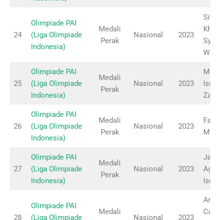
Siti
Olimpiade PAI
Medali
Khot
24
(Liga Olimpiade
Nasional
2023
Perak
Syar
Indonesia)
Wula
Olimpiade PAI
Madi
Medali
25
(Liga Olimpiade
Nasional
2023
Isma
Perak
Indonesia)
Zann
Olimpiade PAI
Medali
Faiq
26
(Liga Olimpiade
Nasional
2023
Perak
Mufi
Indonesia)
Olimpiade PAI
Jami
Medali
27
(Liga Olimpiade
Nasional
2023
Aghn
Perak
Indonesia)
Isnai
Andi
Olimpiade PAI
Medali
Cahy
28
(Liga Olimpiade
Nasional
2023