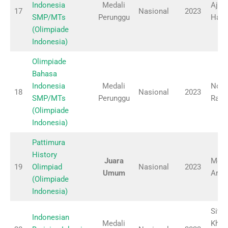
Indonesia
Medali
Ajen
17
Nasional
2023
SMP/MTs
Perunggu
Habi
(Olimpiade
Indonesia)
Olimpiade
Bahasa
Indonesia
Medali
Novi
18
Nasional
2023
SMP/MTs
Perunggu
Raha
(Olimpiade
Indonesia)
Pattimura
History
Juara
Moh.
19
Olimpiad
Nasional
2023
Umum
Arifi
(Olimpiade
Indonesia)
Siti
Indonesian
Medali
Khot