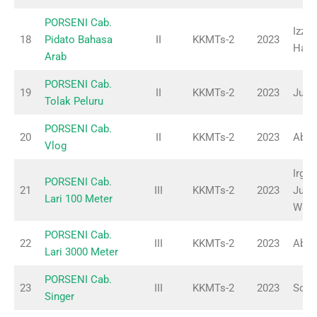
PORSENI Cab.
Izzu
18
Pidato Bahasa
II
KKMTs-2
2023
Hasb
Arab
PORSENI Cab.
19
II
KKMTs-2
2023
Jumr
Tolak Peluru
PORSENI Cab.
20
II
KKMTs-2
2023
Abdu
Vlog
Irgi
PORSENI Cab.
21
III
KKMTs-2
2023
Juli 
Lari 100 Meter
Was
PORSENI Cab.
22
III
KKMTs-2
2023
Abdul
Lari 3000 Meter
PORSENI Cab.
23
III
KKMTs-2
2023
Sofi 
Singer