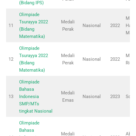
(Bidang IPS)
Olimpiade
Muh
Tsurayya 2022
Medali
11
Nasional
2022
Hasa
(Bidang
Perak
Mada
Matematika)
Olimpiade
Tsurayya 2022
Medali
Muh
12
Nasional
2022
(Bidang
Perak
Ridh
Matematika)
Olimpiade
Bahasa
Medali
13
Indonesia
Nasional
2023
Solih
Emas
SMP/MTs
tingkat Nasional
Olimpiade
Bahasa
Medali
Aby 