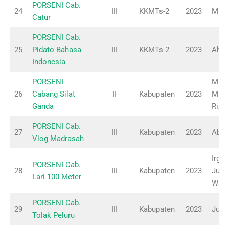
PORSENI Cab.
24
III
KKMTs-2
2023
M. Fa
Catur
PORSENI Cab.
25
Pidato Bahasa
III
KKMTs-2
2023
Ahm
Indonesia
PORSENI
Murs
26
Cabang Silat
II
Kabupaten
2023
Muha
Ganda
Rizki
PORSENI Cab.
27
III
Kabupaten
2023
Abdu
Vlog Madrasah
Irgi
PORSENI Cab.
28
III
Kabupaten
2023
Juli 
Lari 100 Meter
Was
PORSENI Cab.
29
III
Kabupaten
2023
Jumr
Tolak Peluru