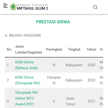
Skip
Madrasah Tsanawiyah
to
MIFTAHUL ULUM 2
content
PRESTASI SISWA
A. BIDANG AKADEMIK
Jenis
No
Peringkat
Tingkat
Tahun
Kete
Lomba/Kegiatan
KSM Online
Moch
1
III
Kabupaten
2020
(Bahasa Arab)
Hilm
KSM Online
Harapan
Reza
2
Kabupaten
2020
(Olimpiade PAI)
III
Pahl
Olimpiade PAI
Online MTC
Jawa
Reza
3
II
2021
Award 2021
Timur
Pahl