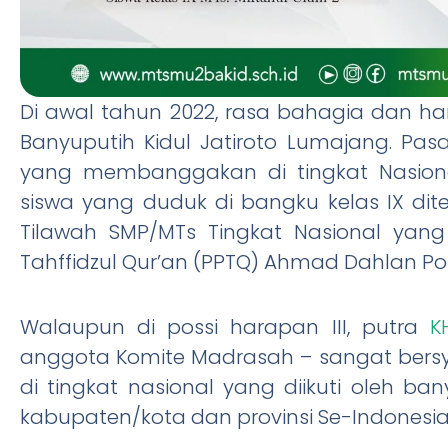
Di awal tahun 2022, rasa bahagia dan har
Banyuputih Kidul Jatiroto Lumajang. Pas
yang membanggakan di tingkat Nasiona
siswa yang duduk di bangku kelas IX di
Tilawah SMP/MTs Tingkat Nasional yang
Tahffidzul Qur’an (PPTQ) Ahmad Dahlan P
Walaupun di possi harapan III, putra
K
anggota Komite Madrasah – sangat bersy
di tingkat nasional yang diikuti oleh b
kabupaten/kota dan provinsi Se-Indonesia