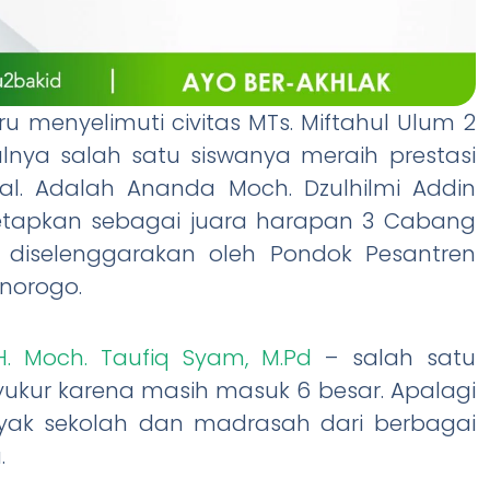
u menyelimuti civitas MTs. Miftahul Ulum 2
alnya salah satu siswanya meraih prestasi
l. Adalah Ananda Moch. Dzulhilmi Addin
tetapkan sebagai juara harapan 3 Cabang
 diselenggarakan oleh Pondok Pesantren
onorogo.
H. Moch. Taufiq Syam, M.Pd
– salah satu
ukur karena masih masuk 6 besar. Apalagi
anyak sekolah dan madrasah dari berbagai
.