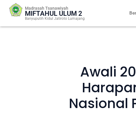
Skip
Madrasah Tsanawiyah
to
MIFTAHUL ULUM 2
Be
content
Banyuputih Kidul Jatiroto Lumajang
Awali 20
Harapan
Nasional