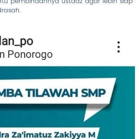
ntu pembinaannya ustadz agar lebih siap”
drasah.