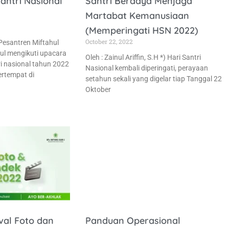
antri Nasional
Santri Berdaya Menjaga
Martabat Kemanusiaan
(Memperingati HSN 2022)
October 22, 2022
Pesantren Miftahul
ul mengikuti upacara
Oleh : Zainul Ariffin, S.H *) Hari Santri
ri nasional tahun 2022
Nasional kembali diperingati, perayaan
ertempat di
setahun sekali yang digelar tiap Tanggal 22
Oktober
val Foto dan
Panduan Operasional