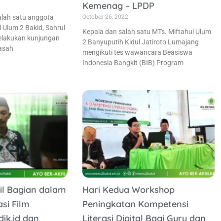
Kemenag – LPDP
October 26, 2022
alah satu anggota
 Ulum 2 Bakid, Sahrul
Kepala dan salah satu MTs. Miftahul Ulum
elakukan kunjungan
2 Banyuputih Kidul Jatiroto Lumajang
rasah
mengikuti tes wawancara Beasiswa
Indonesia Bangkit (BIB) Program
il Bagian dalam
Hari Kedua Workshop
asi Film
Peningkatan Kompetensi
dik.id dan
Literasi Digital Bagi Guru dan