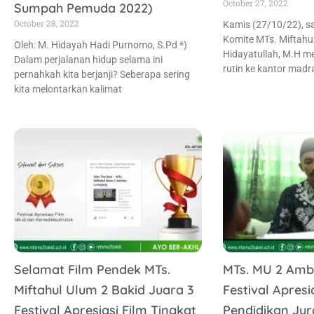
October 27, 2022
Sumpah Pemuda 2022)
October 28, 2022
Kamis (27/10/22), s
Komite MTs. Miftahul
Oleh: M. Hidayah Hadi Purnomo, S.Pd *)
Hidayatullah, M.H m
Dalam perjalanan hidup selama ini
rutin ke kantor mad
pernahkah kita berjanji? Seberapa sering
kita melontarkan kalimat
Selamat Film Pendek MTs.
MTs. MU 2 Amb
Miftahul Ulum 2 Bakid Juara 3
Festival Apresi
Festival Apresiasi Film Tingkat
Pendidikan Jur