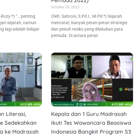
Pemuda 2022)
October 29, 2022
-Rozy *) “… penting
Oleh: Sahroni, S.Pd.I., M.Pd *) Sejarah
ari sejarah, namun
mencatat, banyak peran-peran strategis
ng lagi adalah belajar
dan penuh resiko yang dilakukan para
pemuda. Di antara peran
 Literasi,
Kepala dan 1 Guru Madrasah
e Sedekahkan
Ikuti Tes Wawancara Beasiswa
ya ke Madrasah
Indonesia Bangkit Program S3