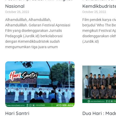
Nasional
Kemdikbudrist
October 26, 2022
October 25, 2022
Alhamdulillah, Alhamdulillah,
Film pendek karya c
Alhamdulillah. Gelaran Festival Apresiasi
berjudul ‘Who The B
Film yang diselenggarakan Jurnalis
mengikuti Festival Ap
Pedagogik (Jurdik.id) berkolaborasi
diselenggarakan oleh
dengan Kemendikbudristek sudah
(Jurdik.id)
mengumumkan tiga juara umum
Hari Santri
Dua Hari : Mad