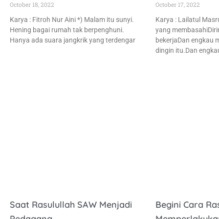
October 18, 2022
October 17, 2022
Karya : Fitroh Nur Aini *) Malam itu sunyi.
Karya : Lailatul Masr
Hening bagai rumah tak berpenghuni.
yang membasahiDiri
Hanya ada suara jangkrik yang terdengar
bekerjaDan engkau 
dingin itu.Dan engka
Saat Rasulullah SAW Menjadi
Begini Cara Ra
Pedagang
Memperlakukan