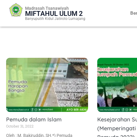
Skip
Madrasah Tsanawiyah
to
MIFTAHUL ULUM 2
Be
content
Banyuputih Kidul Jatiroto Lumajang
Pemuda dalam Islam
Kesejarahan 
October 31, 2022
(Memperingati
Oleh : M. Bakiruddin, SH.*) Pemuda