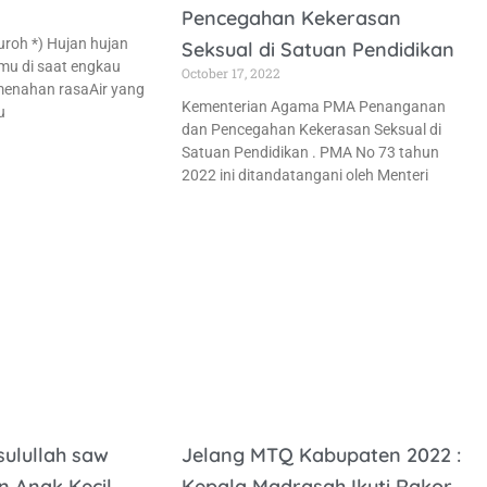
Pencegahan Kekerasan
uroh *) Hujan hujan
Seksual di Satuan Pendidikan
mu di saat engkau
October 17, 2022
menahan rasaAir yang
Kementerian Agama PMA Penanganan
u
dan Pencegahan Kekerasan Seksual di
Satuan Pendidikan . PMA No 73 tahun
2022 ini ditandatangani oleh Menteri
sulullah saw
Jelang MTQ Kabupaten 2022 :
 Anak Kecil
Kepala Madrasah Ikuti Rakor