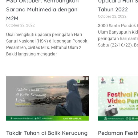
FGD Oktober: Kembangkan
Upacara Hari S
Sarana Multimedia dengan
Tahun 2022
October 22, 2022
M2M
October 22, 2022
3000 Santri Pondok 
Ulum Banyuputih Kid
Usai mengikuti upacara peringatan Hari
peringatan hari sant
Santri Nasional (HSN) di lapangan Pondok
Sabtu (22/10/22). B
Pesantren, civitas MTs. Miftahul Ulum 2
Bakid langsung menggelar
Takdir Tuhan di Balik Kerudung
Pedoman Festi