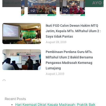
penguatan materi "Re-Branding
materi Literasi Digital yang
Literasi, para siswa mengikuti latihan
penguatan materi bertajuk "Praktik Baik
penguatan materi "Re-Branding
materi Literasi Digital yang
BY
BY
BY
BY
BY
BY
ADMIN
ADMIN
ADMIN
ADMIN
ADMIN
ADMIN
AUGUST 5, 2026
AUGUST 5, 2026
AUGUST 1, 2026
AUGUST 6, 2026
AUGUST 5, 2026
AUGUST 5, 2026
Madrasah" pada
Keagamaan
BY
BY
ADMIN
ADMIN
AUGUST 4, 2026
AUGUST 3, 2026
0
0
0
Ikuti FGD Calon Dewan Hakim MTQ
Jatim, Kepala MTs. Miftahul Ulum 2 :
Saya tidak Pantas
August 28, 2019
Pembinaan Perdana Guru MTs.
Miftahul Ulum 2 Bakid Bersama
Pengawas Madrasah Kemenag
Lumajang
August 1, 2019
Recent Posts
Hari Keempat Diklat Kepala Madrasah: Praktik Baik