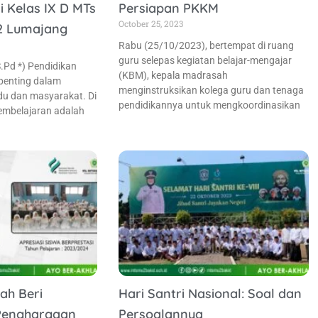
i Kelas IX D MTs
Persiapan PKKM
October 25, 2023
 2 Lumajang
Rabu (25/10/2023), bertempat di ruang
guru selepas kegiatan belajar-mengajar
S.Pd *) Pendidikan
(KBM), kepala madrasah
penting dalam
menginstruksikan kolega guru dan tenaga
u dan masyarakat. Di
pendidikannya untuk mengkoordinasikan
embelajaran adalah
ah Beri
Hari Santri Nasional: Soal dan
 Penghargaan
Persoalannya