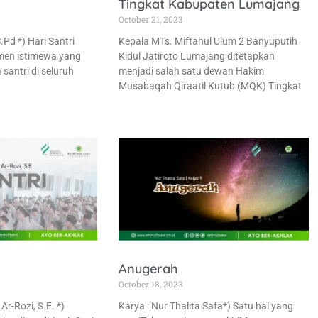
Tingkat Kabupaten Lumajang
October 21, 2023
.Pd *) Hari Santri
Kepala MTs. Miftahul Ulum 2 Banyuputih
men istimewa yang
Kidul Jatiroto Lumajang ditetapkan
santri di seluruh
menjadi salah satu dewan Hakim
Musabaqah Qiraatil Kutub (MQK) Tingkat
Anugerah
October 18, 2023
Ar-Rozi, S.E. *)
Karya : Nur Thalita Safa*) Satu hal yang