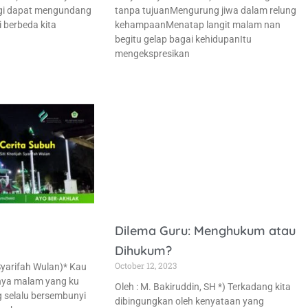
agi dapat mengundang
tanpa tujuanMengurung jiwa dalam relung
 berbeda kita
kehampaanMenatap langit malam nan
begitu gelap bagai kehidupanItu
mengekspresikan
Dilema Guru: Menghukum atau
Dihukum?
October 12, 2023
 Syarifah Wulan)* Kau
nya malam yang ku
Oleh : M. Bakiruddin, SH *) Terkadang kita
g selalu bersembunyi
dibingungkan oleh kenyataan yang