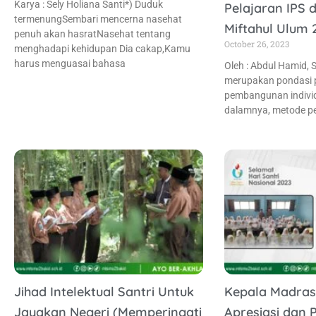
Karya : Sely Holiana Santi*) Duduk
Pelajaran IPS d
termenungSembari mencerna nasehat
Miftahul Ulum
penuh akan hasratNasehat tentang
October 26, 2023
menghadapi kehidupan Dia cakap,Kamu
harus menguasai bahasa
Oleh : Abdul Hamid, 
merupakan pondasi 
pembangunan individ
dalamnya, metode p
Jihad Intelektual Santri Untuk
Kepala Madras
Jayakan Negeri (Memperingati
Apresiasi dan