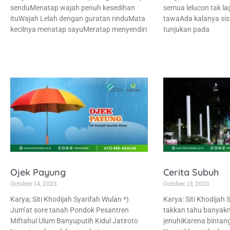
senduMenatap wajah penuh kesedihan
semua lelucon tak l
ituWajah Lelah dengan guratan rinduMata
tawaAda kalanya sisi
kecilnya menatap sayuMeratap menyendiri
tunjukan pada
Ojek Payung
Cerita Subuh
October 14, 2023
October 13, 2023
Karya; Siti Khodijah Syarifah Wulan *)
Karya: Siti Khodijah
Jum’at sore tanah Pondok Pesantren
takkan tahu banyak
Miftahul Ulum Banyuputih Kidul Jatiroto
jenuhiKarena bintan