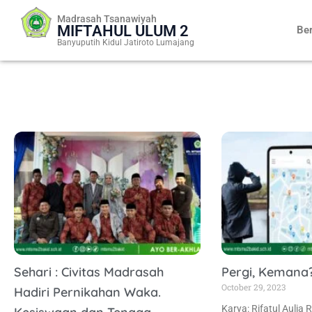
Skip
Madrasah Tsanawiyah
to
MIFTAHUL ULUM 2
Be
content
Banyuputih Kidul Jatiroto Lumajang
Sehari : Civitas Madrasah
Pergi, Kemana
October 29, 2023
Hadiri Pernikahan Waka.
Karya: Rifatul Aulia R