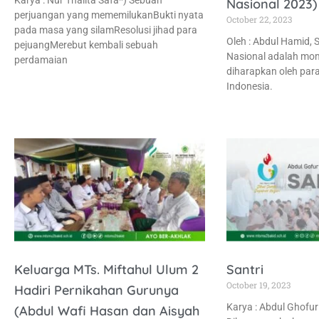
Karya : Nur Thalita Safa*) Sebuah
Nasional 2023)
perjuangan yang mememilukanBukti nyata
October 22, 2023
pada masa yang silamResolusi jihad para
Oleh : Abdul Hamid, S
pejuangMerebut kembali sebuah
Nasional adalah mo
perdamaian
diharapkan oleh para 
Indonesia.
Keluarga MTs. Miftahul Ulum 2
Santri
October 19, 2023
Hadiri Pernikahan Gurunya
Karya : Abdul Ghofur 
(Abdul Wafi Hasan dan Aisyah