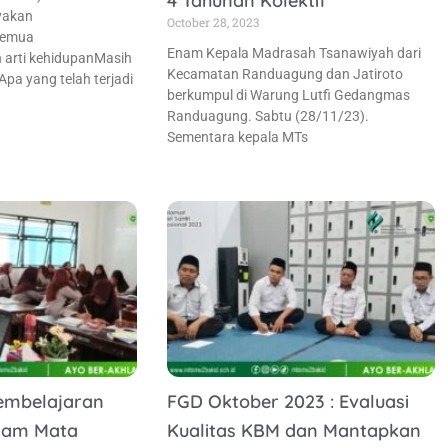
4 Tahunan Kolektif
yakan
October 28, 2023
semua
Enam Kepala Madrasah Tsanawiyah dari
 arti kehidupanMasih
Kecamatan Randuagung dan Jatiroto
pa yang telah terjadi
berkumpul di Warung Lutfi Gedangmas
Randuagung. Sabtu (28/11/23).
Sementara kepala MTs
embelajaran
FGD Oktober 2023 : Evaluasi
alam Mata
Kualitas KBM dan Mantapkan