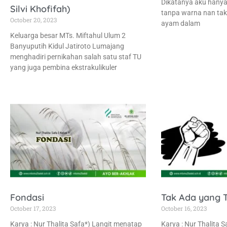
Dikatanya aku hanya 
Silvi Khofifah)
tanpa warna nan tak
October 20, 2023
ayam dalam
Keluarga besar MTs. Miftahul Ulum 2
Banyuputih Kidul Jatiroto Lumajang
menghadiri pernikahan salah satu staf TU
yang juga pembina ekstrakulikuler
Fondasi
Tak Ada yang T
October 17, 2023
October 16, 2023
Karya : Nur Thalita Safa*) Langit menatap
Karya : Nur Thalita 