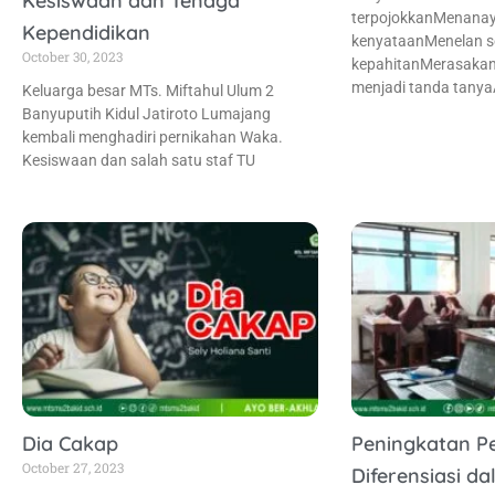
Kesiswaan dan Tenaga
terpojokkanMenana
Kependidikan
kenyataanMenelan 
October 30, 2023
kepahitanMerasakan
menjadi tanda tanyaA
Keluarga besar MTs. Miftahul Ulum 2
Banyuputih Kidul Jatiroto Lumajang
kembali menghadiri pernikahan Waka.
Kesiswaan dan salah satu staf TU
Dia Cakap
Peningkatan P
October 27, 2023
Diferensiasi d