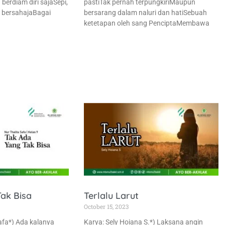
berdiam diri sajaSepi,
pastiTak pernah terpungkiriMaupun
 bersahajaBagai
bersarang dalam naluri dan hatiSebuah
ketetapan oleh sang PenciptaMembawa
ak Bisa
Terlalu Larut
October 15, 2023
Safa*) Ada kalanya
Karya: Sely Hoiana S.*) Laksana angin