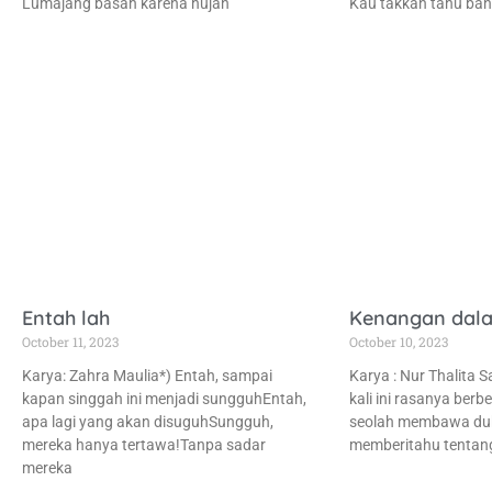
Lumajang basah karena hujan
Kau takkan tahu ba
Entah lah
Kenangan dal
October 11, 2023
October 10, 2023
Karya: Zahra Maulia*) Entah, sampai
Karya : Nur Thalita 
kapan singgah ini menjadi sungguhEntah,
kali ini rasanya berb
apa lagi yang akan disuguhSungguh,
seolah membawa duk
mereka hanya tertawa!Tanpa sadar
memberitahu tentan
mereka