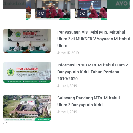
materi Literasi Digital yang
Literasi, para siswa mengikuti latihan
penguatan materi "Re-Branding
materi Literasi Digital yang
BY
BY
BY
BY
ADMIN
ADMIN
ADMIN
ADMIN
AUGUST 5, 2026
AUGUST 1, 2026
AUGUST 5, 2026
AUGUST 5, 2026
Madrasah" pada
Keagamaan
BY
BY
ADMIN
ADMIN
AUGUST 4, 2026
AUGUST 3, 2026
0
0
0
Penyusunan Visi-Misi MTs. Miftahul
Ulum 2 di MUKSER V Yayasan Miftahul
Ulum
June 15, 2019
Informasi PPDB MTs. Miftahul Ulum 2
Banyuputih Kidul Tahun Perdana
2019/2020
June 1, 2019
Selayang Pandang MTs. Miftahul
Ulum 2 Banyuputih Kidul
June 1, 2019