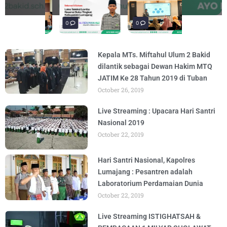
materi “Pengembangan Ekosistem
penguatan materi bertajuk "Praktik Baik
penguatan materi "Re-Branding
materi Literasi Digital yang
materi “Pengembangan Ekosistem
penguatan materi bertajuk "Praktik Baik
BY
BY
BY
BY
BY
BY
ADMIN
ADMIN
ADMIN
ADMIN
ADMIN
ADMIN
AUGUST 6, 2026
AUGUST 6, 2026
AUGUST 5, 2026
AUGUST 5, 2026
AUGUST 6, 2026
AUGUST 6, 2026
Madrasah" pada
BY
ADMIN
AUGUST 4, 2026
0
0
0
Kepala MTs. Miftahul Ulum 2 Bakid
dilantik sebagai Dewan Hakim MTQ
JATIM Ke 28 Tahun 2019 di Tuban
October 26, 2019
Live Streaming : Upacara Hari Santri
Nasional 2019
October 22, 2019
Hari Santri Nasional, Kapolres
Lumajang : Pesantren adalah
Laboratorium Perdamaian Dunia
October 22, 2019
Live Streaming ISTIGHATSAH &