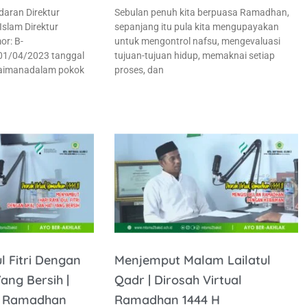
daran Direktur
Sebulan penuh kita berpuasa Ramadhan,
Islam Direktur
sepanjang itu pula kita mengupayakan
r: B-
untuk mengontrol nafsu, mengevaluasi
.01/04/2023 tanggal
tujuan-tujuan hidup, memaknai setiap
gaimanadalam pokok
proses, dan
 Fitri Dengan
Menjemput Malam Lailatul
ang Bersih |
Qadr | Dirosah Virtual
al Ramadhan
Ramadhan 1444 H