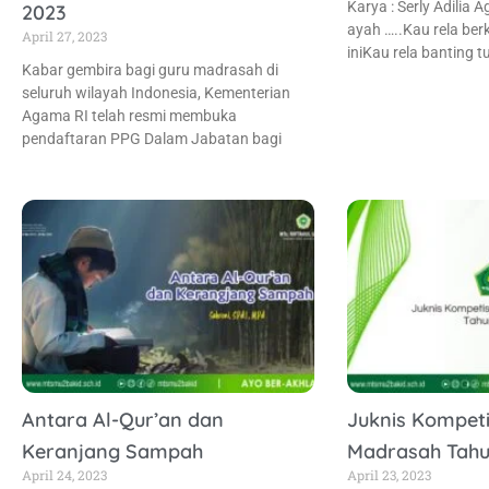
Karya : Serly Adilia A
2023
ayah …..Kau rela be
April 27, 2023
iniKau rela banting 
Kabar gembira bagi guru madrasah di
seluruh wilayah Indonesia, Kementerian
Agama RI telah resmi membuka
pendaftaran PPG Dalam Jabatan bagi
Antara Al-Qur’an dan
Juknis Kompeti
Keranjang Sampah
Madrasah Tahu
April 24, 2023
April 23, 2023