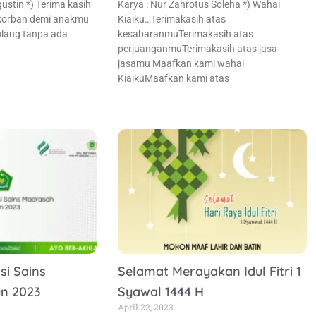
gustin *) Terima kasih
Karya : Nur Zahrotus Soleha *) Wahai
rkorban demi anakmu
Kiaiku…Terimakasih atas
tulang tanpa ada
kesabaranmuTerimakasih atas
perjuanganmuTerimakasih atas jasa-
jasamu Maafkan kami wahai
KiaikuMaafkan kami atas
si Sains
Selamat Merayakan Idul Fitri 1
n 2023
Syawal 1444 H
April 22, 2023