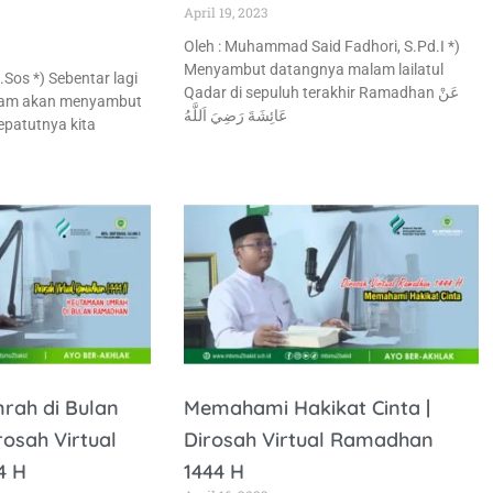
April 19, 2023
Oleh : Muhammad Said Fadhori, S.Pd.I *)
Menyambut datangnya malam lailatul
.Sos *) Sebentar lagi
Qadar di sepuluh terakhir Ramadhan عَنْ
slam akan menyambut
عَائِشَةَ رَضِيَ اَللَّهُ
Sepatutnya kita
ah di Bulan
Memahami Hakikat Cinta |
osah Virtual
Dirosah Virtual Ramadhan
4 H
1444 H