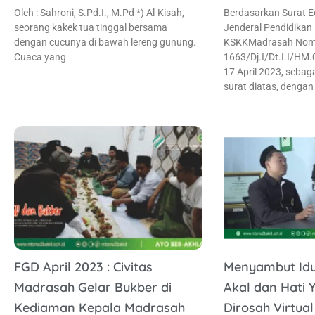
Oleh : Sahroni, S.Pd.I., M.Pd *) Al-Kisah,
Berdasarkan Surat E
seorang kakek tua tinggal bersama
Jenderal Pendidikan 
dengan cucunya di bawah lereng gunung.
KSKKMadrasah Nomo
Cuaca yang
1663/Dj.I/Dt.I.I/HM
17 April 2023, seba
surat diatas, dengan
FGD April 2023 : Civitas
Menyambut Idul
Madrasah Gelar Bukber di
Akal dan Hati Y
Kediaman Kepala Madrasah
Dirosah Virtu