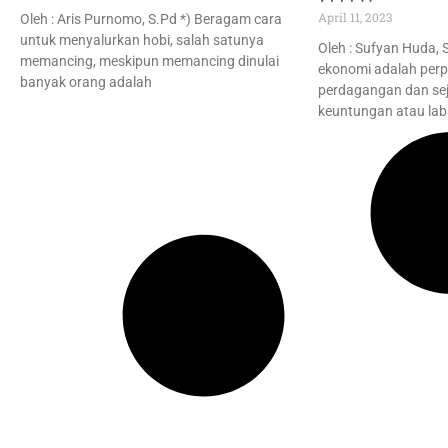
April 11, 2023
Oleh : Aris Purnomo, S.Pd *) Beragam cara
untuk menyalurkan hobi, salah satunya
Oleh : Sufyan Huda, S.
memancing, meskipun memancing dinulai
ekonomi adalah perp
banyak orang adalah
perdagangan dan sej
keuntungan atau lab