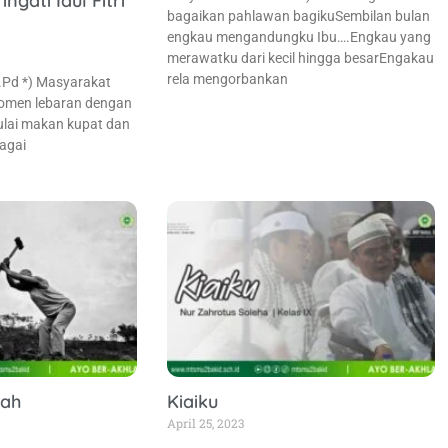
gati Idul Fitri
bagaikan pahlawan bagikuSembilan bulan
engkau mengandungku Ibu….Engkau yang
merawatku dari kecil hingga besarEngakau
rela mengorbankan
.Pd *) Masyarakat
momen lebaran dengan
ulai makan kupat dan
agai
yah
Kiaiku
April 25, 2023