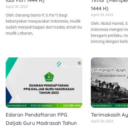
Idul Fitri 1444 H)
Timur (Memperin
April 30, 2023
1444 H)
April 29, 2023
Oleh: Danang Satrio P, S.Psi *) Bagi
kebanyakan masyarakat Indonesia, mudik
Oleh: Abdul Hamid, S
sudah menjadi bagian dari tradisi, entah itu
Indonesia mengisi 
mudik Lebaran,
beragam perilaku, m
lontong dengan berb
Edaran Pendaftaran PPG
Terimakasih A
April 26, 2023
Daljab Guru Madrasah Tahun