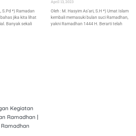
April 13, 2023
ah, S.Pd *) Ramadan
Oleh : M. Hasyim As’ari, S.H *) Umat Islam
bahas jika kita lihat
kembali memasuki bulan suci Ramadhan,
al. Banyak sekali
yakni Ramadhan 1444 H. Berarti telah
gan Kegiatan
lan Ramadhan |
al Ramadhan