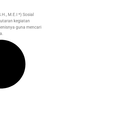
H., M.E.I *) Sosial
utaran kegiatan
enisnya guna mencari
a.