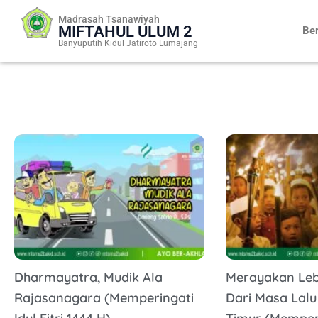
Skip
Madrasah Tsanawiyah
to
MIFTAHUL ULUM 2
Be
content
Banyuputih Kidul Jatiroto Lumajang
Dharmayatra, Mudik Ala
Merayakan Leb
Rajasanagara (Memperingati
Dari Masa Lal