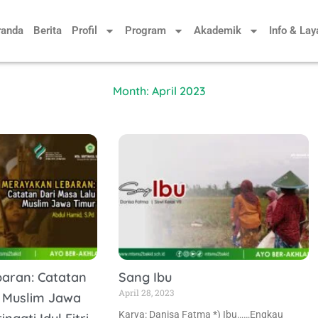
randa
Berita
Profil
Program
Akademik
Info & La
Month: April 2023
aran: Catatan
Sang Ibu
April 28, 2023
u Muslim Jawa
Karya: Danisa Fatma *) Ibu……Engkau