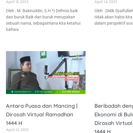
April 15, 2023
April 14, 2023
Oleh : M. Bakiruddin, S.H *) Definisi baik
Oleh : Didik Syaifull
dan buruk Baik dan buruk merupakan
tidak akan habis kita 
sebuah nama, sebagaimana kita ketahui
dalam perspektif sosi
bahwa
Antara Puasa dan Mancing |
Beribadah den
Dirosah Virtual Ramadhan
Ekonomi di Bu
1444 H
Dirosah Virtu
April 12, 2023
1444 H