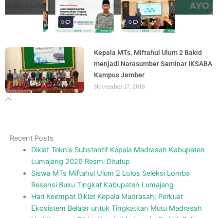
materi “Pengembangan Ekosistem
penguatan materi bertajuk "Praktik Baik
penguatan materi "Re-Branding
materi Literasi Digital yang
materi “Pengembangan Ekosistem
penguatan materi bertajuk "Praktik Baik
BY
BY
BY
BY
BY
BY
ADMIN
ADMIN
ADMIN
ADMIN
ADMIN
ADMIN
AUGUST 6, 2026
AUGUST 6, 2026
AUGUST 5, 2026
AUGUST 5, 2026
AUGUST 6, 2026
AUGUST 6, 2026
Madrasah" pada
BY
ADMIN
AUGUST 4, 2026
0
0
0
Kepala MTs. Miftahul Ulum 2 Bakid
menjadi Narasumber Seminar IKSABA
Kampus Jember
November 17, 2019
Recent Posts
Diklat Teknis Substantif Kepala Madrasah Kabupaten
Lumajang 2026 Resmi Ditutup
Siswa MTs Miftahul Ulum 2 Lolos Seleksi Lomba
Resensi Buku Tingkat Kabupaten Lumajang
Hari Keempat Diklat Kepala Madrasah: Perkuat
Ekosistem Belajar untuk Tingkatkan Mutu Madrasah