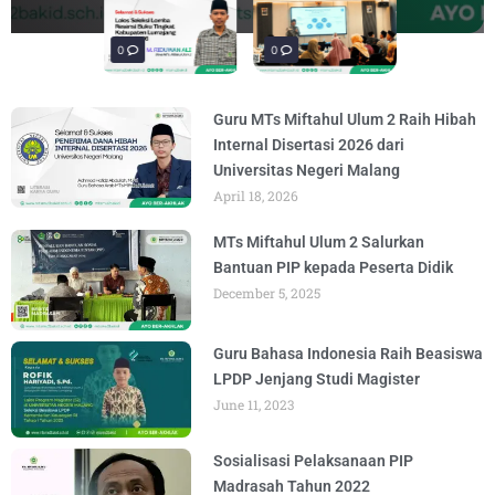
materi “Pengembangan Ekosistem
penguatan materi bertajuk "Praktik Baik
penguatan materi "Re-Branding
materi Literasi Digital yang
materi “Pengembangan Ekosistem
penguatan materi bertajuk "Praktik Baik
BY
BY
BY
BY
BY
BY
ADMIN
ADMIN
ADMIN
ADMIN
ADMIN
ADMIN
AUGUST 6, 2026
AUGUST 6, 2026
AUGUST 5, 2026
AUGUST 5, 2026
AUGUST 6, 2026
AUGUST 6, 2026
Madrasah" pada
BY
ADMIN
AUGUST 4, 2026
0
0
0
Guru MTs Miftahul Ulum 2 Raih Hibah
Internal Disertasi 2026 dari
Universitas Negeri Malang
April 18, 2026
MTs Miftahul Ulum 2 Salurkan
Bantuan PIP kepada Peserta Didik
December 5, 2025
Guru Bahasa Indonesia Raih Beasiswa
LPDP Jenjang Studi Magister
June 11, 2023
Sosialisasi Pelaksanaan PIP
Madrasah Tahun 2022