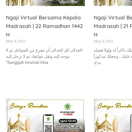
Ngaji Virtual Bersama Kepala
Ngaji Virtual 
Madrasah | 22 Ramadhan 1442
Madrasah | 21
H
H
May 4, 2021
May 3, 2021
لك ذاكراً له ولولا فضله
الخذلان كل الخذلان أن تتفرغ من الشواغل ثم لا
ه عليك ، وجعلك مذكوراً
تتوجه إليه وتقل عوائقك ثم لا ترحل إليه
“Sungguh teramat hina
به إذ