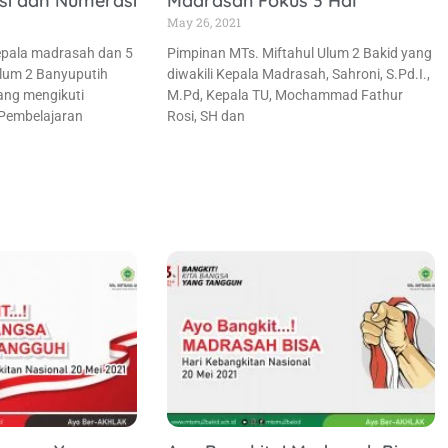
asi dan Numerasi
Madrasah Fokus 3 Hal
May 26, 2021
epala madrasah dan 5
Pimpinan MTs. Miftahul Ulum 2 Bakid yang
Ulum 2 Banyuputih
diwakili Kepala Madrasah, Sahroni, S.Pd.I.,
ang mengikuti
M.Pd, Kepala TU, Mochammad Fathur
 Pembelajaran
Rosi, SH dan