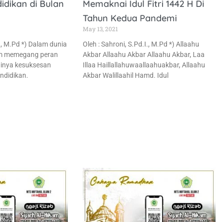
idikan di Bulan
Memaknai Idul Fitri 1442 H Di
Tahun Kedua Pandemi
May 13, 2021
i., M.Pd *) Dalam dunia
Oleh : Sahroni, S.Pd.I., M.Pd *) Allaahu
um memegang peran
Akbar Allaahu Akbar Allaahu Akbar, Laa
ainya kesuksesan
Illaa Haillallahuwaallaahuakbar, Allaahu
endidikan.
Akbar Walillaahil Hamd. Idul