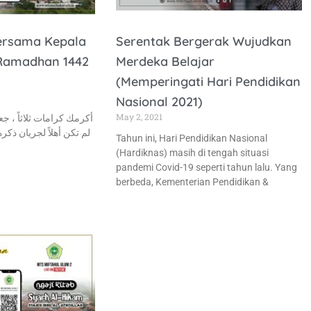
Bersama Kepala
Serentak Bergerak Wujudkan
 Ramadhan 1442
Merdeka Belajar
(Memperingati Hari Pendidikan
Nasional 2021)
May 2, 2021
أكرمك كرامات ثلاثاً ، جع
لم تكن أهلاً لجريان ذكر
Tahun ini, Hari Pendidikan Nasional
(Hardiknas) masih di tengah situasi
pandemi Covid-19 seperti tahun lalu. Yang
berbeda, Kementerian Pendidikan &