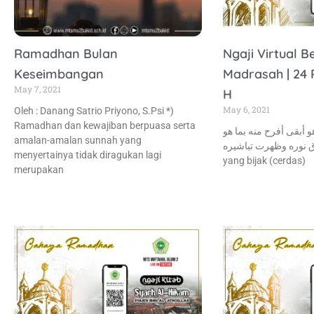
Ramadhan Bulan
Ngaji Virtual 
Keseimbangan
Madrasah | 24
May 7, 2021
H
May 6, 2021
Oleh : Danang Satrio Priyono, S.Psi *)
Ramadhan dan kewajiban berpuasa serta
و أبقى أفرح منه بما هو
amalan-amalan sunnah yang
أشرق نوره وظهرت تباشيره
menyertainya tidak diragukan lagi
yang bijak (cerdas)
merupakan