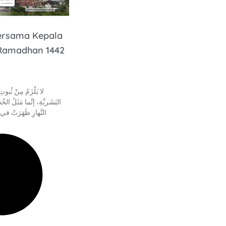
Bersama Kepala
 Ramadhan 1442
لا يَلْزَمُ مِنْ ثُبو
البَشَريَّةِ، إنَّما مَثَلُ 
النَّهارِ ظَهَرَتْ في ال