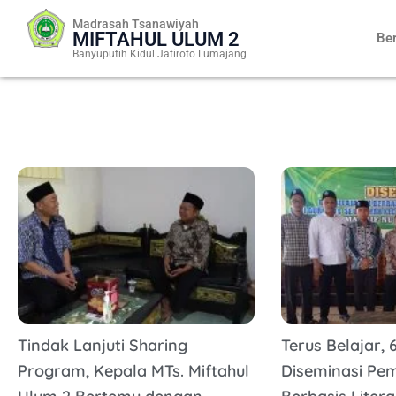
Skip
Madrasah Tsanawiyah
to
MIFTAHUL ULUM 2
Be
content
Banyuputih Kidul Jatiroto Lumajang
Tindak Lanjuti Sharing
Terus Belajar, 6
Program, Kepala MTs. Miftahul
Diseminasi Pe