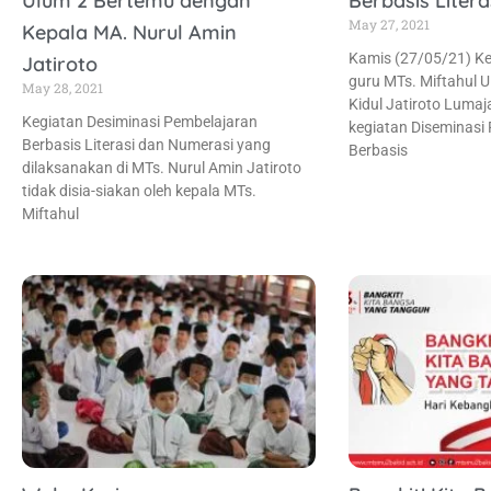
Ulum 2 Bertemu dengan
Berbasis Liter
May 27, 2021
Kepala MA. Nurul Amin
Kamis (27/05/21) K
Jatiroto
guru MTs. Miftahul 
May 28, 2021
Kidul Jatiroto Lumaj
Kegiatan Desiminasi Pembelajaran
kegiatan Diseminasi
Berbasis Literasi dan Numerasi yang
Berbasis
dilaksanakan di MTs. Nurul Amin Jatiroto
tidak disia-siakan oleh kepala MTs.
Miftahul