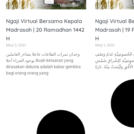
Ngaji Virtual Bersama Kepala
Ngaji Virtual 
Madrasah | 20 Ramadhan 1442
Madrasah | 19
H
H
May 2, 2021
May 1, 2021
تِ الخُصوصِيَّةِ عَدَمُ وَصْفِ
وجدان ثمرات الطاعات عاجلا بشاءر العاملين
الخُصوصِيَّةِ كإشْراقِ شَمْسِ
بوجود الجزاء آجلا Buah ketaatan yang
dirasakan didunia adalah kabar gembira
أُفُقِ وَلَيْسَتْ مِنْهُ. تارَةً
bagi orang-orang yang