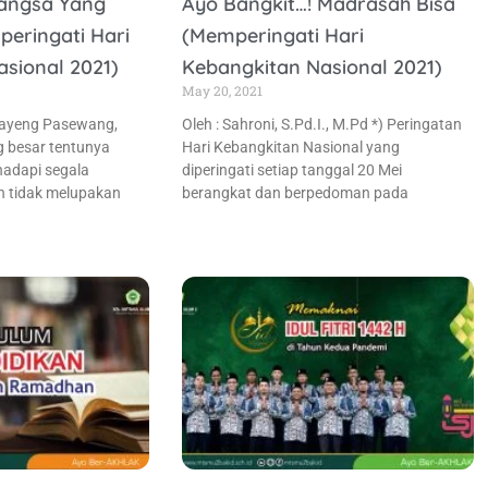
Bangsa Yang
Ayo Bangkit…! Madrasah Bisa
eringati Hari
(Memperingati Hari
sional 2021)
Kebangkitan Nasional 2021)
May 20, 2021
Dayeng Pasewang,
Oleh : Sahroni, S.Pd.I., M.Pd *) Peringatan
g besar tentunya
Hari Kebangkitan Nasional yang
adapi segala
diperingati setiap tanggal 20 Mei
n tidak melupakan
berangkat dan berpedoman pada