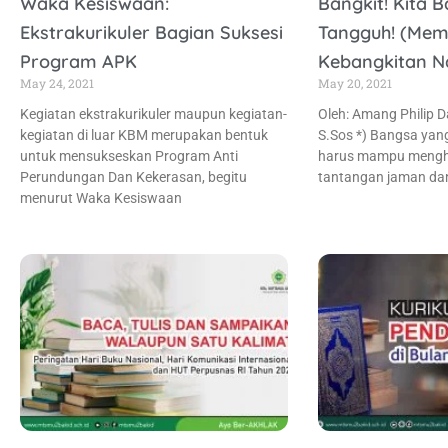
Waka Kesiswaan:
Bangkit! Kita 
Ekstrakurikuler Bagian Suksesi
Tangguh! (Memp
Program APK
Kebangkitan Na
May 24, 2021
May 20, 2021
Kegiatan ekstrakurikuler maupun kegiatan-
Oleh: Amang Philip 
kegiatan di luar KBM merupakan bentuk
S.Sos *) Bangsa yan
untuk mensukseskan Program Anti
harus mampu mengh
Perundungan Dan Kekerasan, begitu
tantangan jaman da
menurut Waka Kesiswaan