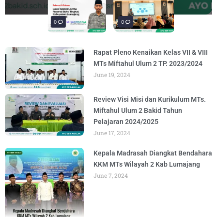
materi “Pengembangan Ekosistem
penguatan materi bertajuk "Praktik Baik
penguatan materi "Re-Branding
materi Literasi Digital yang
materi “Pengembangan Ekosistem
penguatan materi bertajuk "Praktik Baik
BY
BY
BY
BY
BY
BY
ADMIN
ADMIN
ADMIN
ADMIN
ADMIN
ADMIN
AUGUST 6, 2026
AUGUST 6, 2026
AUGUST 5, 2026
AUGUST 5, 2026
AUGUST 6, 2026
AUGUST 6, 2026
Madrasah" pada
BY
ADMIN
AUGUST 4, 2026
0
0
0
Rapat Pleno Kenaikan Kelas VII & VIII
MTs Miftahul Ulum 2 TP. 2023/2024
June 19, 2024
Review Visi Misi dan Kurikulum MTs.
Miftahul Ulum 2 Bakid Tahun
Pelajaran 2024/2025
June 17, 2024
Kepala Madrasah Diangkat Bendahara
KKM MTs Wilayah 2 Kab Lumajang
June 7, 2024