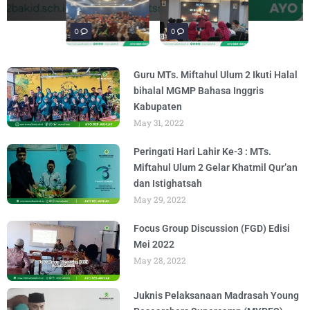
penguatan materi "Re-Branding
materi Literasi Digital yang
Literasi, para siswa mengikuti latihan
penguatan materi bertajuk "Praktik Baik
penguatan materi "Re-Branding
materi Literasi Digital yang
BY
BY
BY
BY
BY
BY
ADMIN
ADMIN
ADMIN
ADMIN
ADMIN
ADMIN
AUGUST 5, 2026
AUGUST 5, 2026
AUGUST 1, 2026
AUGUST 6, 2026
AUGUST 5, 2026
AUGUST 5, 2026
Madrasah" pada
Keagamaan
BY
BY
ADMIN
ADMIN
AUGUST 4, 2026
AUGUST 3, 2026
0
0
0
Guru MTs. Miftahul Ulum 2 Ikuti Halal
bihalal MGMP Bahasa Inggris
Kabupaten
May 31, 2022
Peringati Hari Lahir Ke-3 : MTs.
Miftahul Ulum 2 Gelar Khatmil Qur’an
dan Istighatsah
May 29, 2022
Focus Group Discussion (FGD) Edisi
Mei 2022
May 28, 2022
Juknis Pelaksanaan Madrasah Young