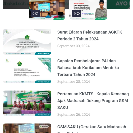
materi “Pengembangan Ekosistem
penguatan materi bertajuk "Praktik Baik
penguatan materi "Re-Branding
materi Literasi Digital yang
materi “Pengembangan Ekosistem
BY
BY
BY
BY
BY
ADMIN
ADMIN
ADMIN
ADMIN
ADMIN
AUGUST 6, 2026
AUGUST 6, 2026
AUGUST 5, 2026
AUGUST 5, 2026
AUGUST 6, 2026
Madrasah" pada
BY
ADMIN
AUGUST 4, 2026
0
0
0
Surat Edaran Pelaksanaan AGKTK
Periode 2 Tahun 2024
September 30, 2024
Capaian Pembelajaran PAI dan
Bahasa Arab Kurikulum Merdeka
Terbaru Tahun 2024
September 28, 2024
Pertemuan KKMTS : Kepala Kemenag
Ajak Madrasah Dukung Program GSM
SAKU
September 26, 2024
GSM SAKU (Gerakan Satu Madrasah