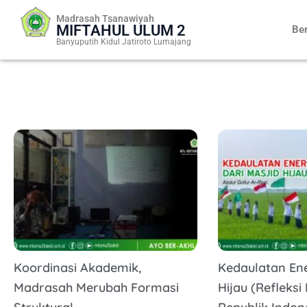
Skip
Madrasah Tsanawiyah
to
MIFTAHUL ULUM 2
Be
content
Banyuputih Kidul Jatiroto Lumajang
Koordinasi Akademik,
Kedaulatan Ene
Madrasah Merubah Formasi
Hijau (Refleks