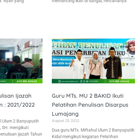
a. Ayah yang
memancing ikan di sungai, rencananya
ulisan Ijazah
Guru MTs. MU 2 BAKID Ikuti
n : 2021/2022
Pelatihan Penulisan Disarpus
Lumajang
August 25, 2022
ul Ulum 2 Banyuputih
, SH. mengikuti
Dua guru MTs. Miftahul Ulum 2 Banyuputih
penulisan ijazah Tahun
Kidul mengikuti kegiatan Pelatihan