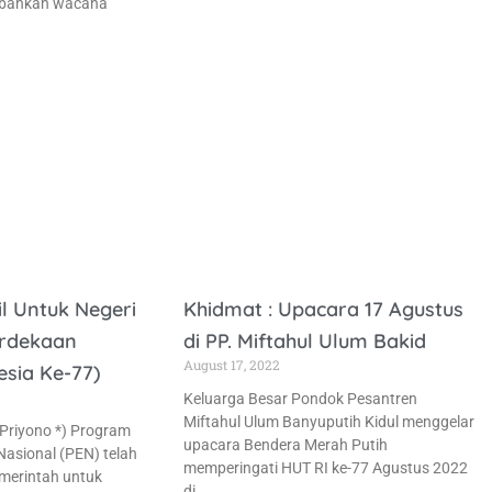
mbahkan wacana
dil Untuk Negeri
Khidmat : Upacara 17 Agustus
erdekaan
di PP. Miftahul Ulum Bakid
August 17, 2022
esia Ke-77)
Keluarga Besar Pondok Pesantren
Miftahul Ulum Banyuputih Kidul menggelar
 Priyono *) Program
upacara Bendera Merah Putih
asional (PEN) telah
memperingati HUT RI ke-77 Agustus 2022
merintah untuk
di