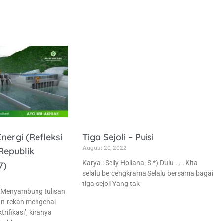
ergi (Refleksi
Tiga Sejoli – Puisi
August 20, 2022
epublik
Karya : Selly Holiana. S *) Dulu . . . Kita
7)
selalu bercengkrama Selalu bersama bagai
tiga sejoli Yang tak
*) Menyambung tulisan
an-rekan mengenai
trifikasi’, kiranya