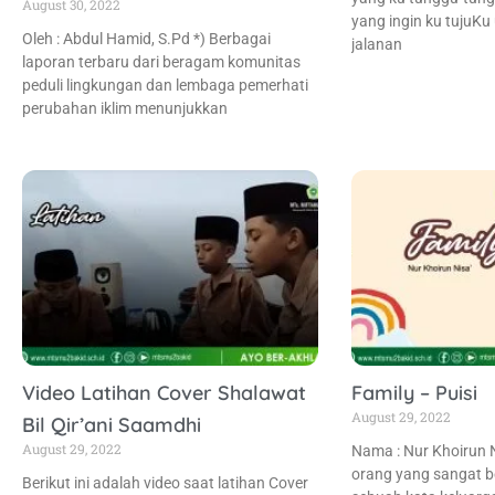
August 30, 2022
yang ingin ku tujuK
Oleh : Abdul Hamid, S.Pd *) Berbagai
jalanan
laporan terbaru dari beragam komunitas
peduli lingkungan dan lembaga pemerhati
perubahan iklim menunjukkan
Video Latihan Cover Shalawat
Family – Puisi
August 29, 2022
Bil Qir’ani Saamdhi
August 29, 2022
Nama : Nur Khoirun N
orang yang sangat be
Berikut ini adalah video saat latihan Cover