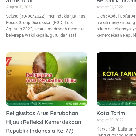
Struktural
Republik Indon
August 31, 2022
August 31, 2022
Selasa (30/08/2022), menindaklanjuti hasil
Oleh : Abdul Gofur Ar-
Focus Group Discussion (FGD) Edisi
masih menyambung da
Agustus 2022, kepala madrasah meminta
rekan sebelumnya, 
beberapa wakil kepala, guru, dan staf
kemerdekaan Republi
Religiusitas Arus Perubahan
Kota Tarim
August 30, 2022
Hijau (Refleksi Kemerdekaan
Karya : Siril Lailatun
Republik Indonesia Ke-77)
yang ku tunggu-tun