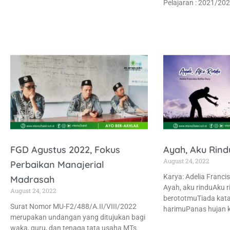
Pelajaran : 2021/20
FGD Agustus 2022, Fokus
Ayah, Aku Rind
August 24, 2022
Perbaikan Manajerial
Karya: Adelia Francis
Madrasah
Ayah, aku rinduAku 
August 24, 2022
berototmuTiada kata 
Surat Nomor MU-F2/488/A.II/VIII/2022
harimuPanas hujan k
merupakan undangan yang ditujukan bagi
waka, guru, dan tenaga tata usaha MTs.