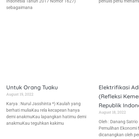
Indonesia Tahun 2017 Nomor 1627)
penulis perlu mena
sebagaimana
Untuk Orang Tuaku
Elektrifikasi A
August 19, 2022
(Refleksi Kem
Karya : Nurul Jasshinta *) Kaulah yang
Republik Indon
berhati muliaKau rela kecapean hanya
August 18, 2022
demi anakmuKau lapangkan hatimu demi
Oleh : Danang Satrio
anakmuKau teguhkan kakimu
Pemulihan Ekonomi N
dicanangkan oleh pe