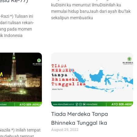
esia Ke-77)
kuDisini ku menuntut ilmuDisinilah ku
memulai hidup baruJauh dari ayah ibuTak
Razi *) Tulisan ini
sekalipun membuatku
ri tulisan rekan-
yang pada momen
k Indonesia
Tiada Merdeka Tanpa
Bhinneka Tunggal Ika
August 29, 2022
 Nazila *) Inilah tempat
gguSebuah tempat