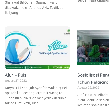
sebuah kata keluarg
Shalawat Bil Qur’ani Saamdhi yang
dibawakan oleh Ananda Aviv, Taufik dan
Iklil yang
Alur – Puisi
Sosialisasi Pen
August 27, 2022
Tahun Pelajara
August 26, 2022
Karya : Siti Khotijah Syarifah Wulan *) Hei,
apakah kau sedang terpuruk?Mengira
Staf TU MTs. Miftah
Tuhan itu buruk?Dgn menyediakan dunia
Kidul, Mahrus Sholeh
tak adil untukmu,Juga
kegiatan sosialisasi 