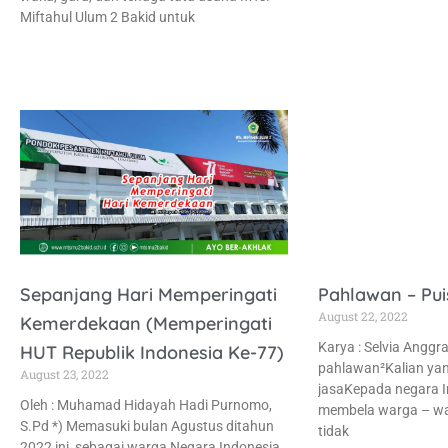
Miftahul Ulum 2 Bakid untuk
Sepanjang Hari Memperingati
Pahlawan – Pui
August 22, 2022
Kemerdekaan (Memperingati
Karya : Selvia Anggr
HUT Republik Indonesia Ke-77)
pahlawan²Kalian ya
August 23, 2022
jasaKepada negara 
Oleh : Muhamad Hidayah Hadi Purnomo,
membela warga – w
S.Pd *) Memasuki bulan Agustus ditahun
tidak
2022 ini, sebagai warga Negara Indonesia