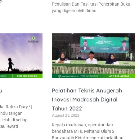
22
Penulisan Dan Fasilitasi Penerbitan Buku
yang digelar oleh Dinas
u
Pelatihan Teknis Anugerah
Inovasi Madrasah Digital
ka Rafika Dury *)
Tahun 2022
rindu tangan
August 23, 2022
lelah di setiap
Kepala madrasah, operator dan
au lewati
bendahara MTs. Miftahul Ulum 2
Banyuputih Kidul mengikuti pelatihan