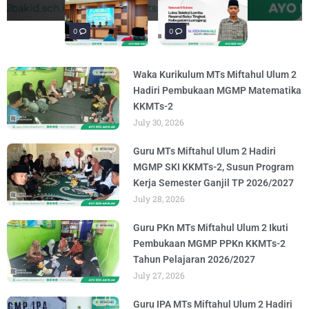
materi “Pengembangan Ekosistem
penguatan materi bertajuk "Praktik Baik
penguatan materi "Re-Branding
materi Literasi Digital yang
materi “Pengembangan Ekosistem
BY
BY
BY
BY
BY
ADMIN
ADMIN
ADMIN
ADMIN
ADMIN
AUGUST 6, 2026
AUGUST 6, 2026
AUGUST 5, 2026
AUGUST 5, 2026
AUGUST 6, 2026
Madrasah" pada
BY
ADMIN
AUGUST 4, 2026
0
0
0
Waka Kurikulum MTs Miftahul Ulum 2
Hadiri Pembukaan MGMP Matematika
KKMTs-2
July 30, 2026
Guru MTs Miftahul Ulum 2 Hadiri
MGMP SKI KKMTs-2, Susun Program
Kerja Semester Ganjil TP 2026/2027
July 28, 2026
Guru PKn MTs Miftahul Ulum 2 Ikuti
Pembukaan MGMP PPKn KKMTs-2
Tahun Pelajaran 2026/2027
July 27, 2026
Guru IPA MTs Miftahul Ulum 2 Hadiri