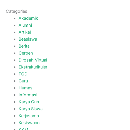
Kurikulum Merdeka di UMM
March 2, 2023
MGMP Bahasa Inggris: Guru Harus
Berinovasi
November 16, 2022
Guru MTs. Miftahul Ulum 2 Ikuti Halal
bihalal MGMP Bahasa Inggris
Kabupaten
May 31, 2022
Guru Bahasa Inggris Ikuti Rakor dan
Diskusi MGMP di Selokambang
March 16, 2022
Guru Bahasa Inggris Ikuti Outbound
MGMP di Selokambang
March 9, 2022