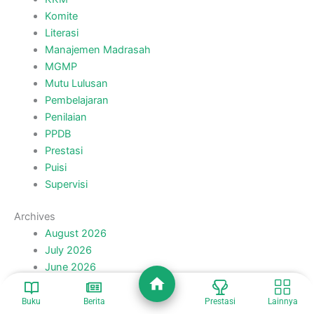
Bimtek PKB Lanjutan MGMP Bahasa
Inggris
March 1, 2022
Guru MTs. Miftahul Ulum 2 Ikuti
Bimtek PKB Pokja MGMP Bahasa
Inggris Lanjutan
January 25, 2022
Recent Posts
Siswa MTs Miftahul Ulum 2 Ikuti Bimtek Penulisan
Resensi Bersama Duta Baca Indonesia
Diklat Teknis Substantif Kepala Madrasah Kabupaten
Lumajang 2026 Resmi Ditutup
Siswa MTs Miftahul Ulum 2 Lolos Seleksi Lomba
Buku
Berita
Prestasi
Lainnya
Resensi Buku Tingkat Kabupaten Lumajang