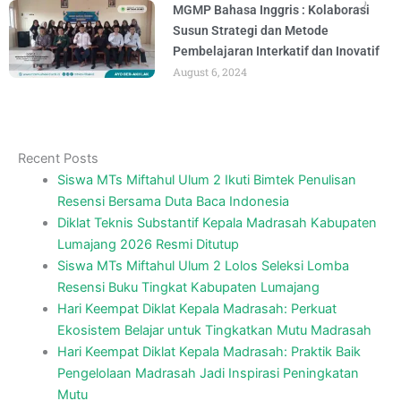
MGMP Bahasa Inggris : Kolaborasi
Susun Strategi dan Metode
Pembelajaran Interkatif dan Inovatif
August 6, 2024
PKB English Teacher
September 3, 2023
English Teacher Attending “Pelatihan
Keprofesian Berkelanjutan” 2023
August 20, 2023
Pembukaan Bimtek PKB Guru MTs
Wilayah KKMTs-2 Lumajang
August 4, 2023
Guru MTs. Miftahul Ulum 2 Ikuti
Workshop Pengembangan Modul Ajar