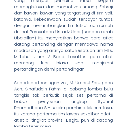
yang menjadi pembina futsal segera
merangkulnya dan memotivasi Anang Fahroji
dan kawan-kawan yang tergabung di tim voli,
katanya, kekecewaan sudah terbayar tuntas
dengan menumbangkan tim futsal tuan rumah
di final. Pernyataan Ustadz Ubai (sapaan akrab
Ubaidillah) itu menyiratkan bahwa para atlet
datang bertanding dengan membawa nama
madrasah yang artinya satu kesatuan tim MTs.
Miftahul Ulum 2 Bakid. Loyalitas para atlet
memang luar biasa saat menjalani
pertandingan demi pertandingan.
Seperti pertandingan voli, M. Umarul Faruq dan
Ach. Sihafuddin Fahmi di cabang lomba bulu
tangkis tak berkutik sejak set pertama di
babak penyisihan ungkap Syahrul
Rhomadhona S.H selaku pembina. Menurutnya,
itu karena performa tim lawan sekaliber atlet-
atlet di tingkat provinsi. Begitu pun di cabang
lomba tenis meja.