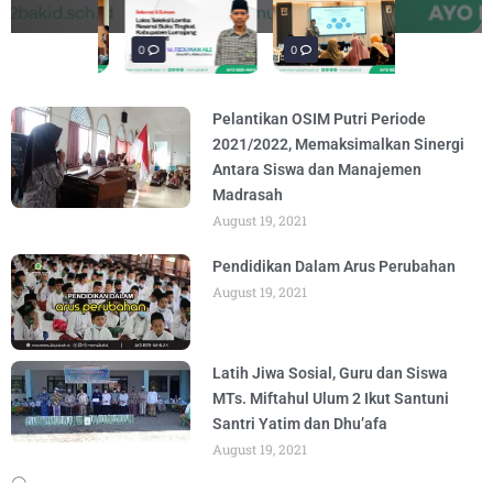
materi “Pengembangan Ekosistem
penguatan materi bertajuk "Praktik Baik
penguatan materi "Re-Branding
materi Literasi Digital yang
materi “Pengembangan Ekosistem
penguatan materi bertajuk "Praktik Baik
BY
BY
BY
BY
BY
BY
ADMIN
ADMIN
ADMIN
ADMIN
ADMIN
ADMIN
AUGUST 6, 2026
AUGUST 6, 2026
AUGUST 5, 2026
AUGUST 5, 2026
AUGUST 6, 2026
AUGUST 6, 2026
Madrasah" pada
BY
ADMIN
AUGUST 4, 2026
0
0
0
Pelantikan OSIM Putri Periode
2021/2022, Memaksimalkan Sinergi
Antara Siswa dan Manajemen
Madrasah
August 19, 2021
Pendidikan Dalam Arus Perubahan
August 19, 2021
Latih Jiwa Sosial, Guru dan Siswa
MTs. Miftahul Ulum 2 Ikut Santuni
Santri Yatim dan Dhu’afa
August 19, 2021