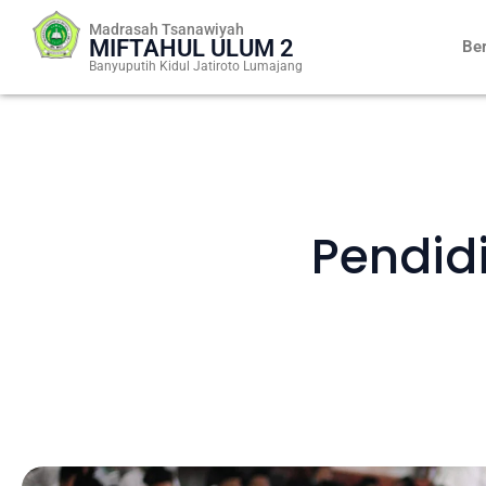
Skip
Madrasah Tsanawiyah
to
MIFTAHUL ULUM 2
Be
content
Banyuputih Kidul Jatiroto Lumajang
Pendid