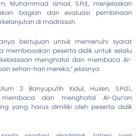
m, Muhammad Ismail, S.Pd., menjelaskan
akan bagian dari evaluasi pembinaan
kelanjutan di madrasah.
 hanya bertujuan untuk memenuhi syarat
na membiasakan peserta didik untuk selalu
p kebiasaan menghafal dan membaca Al-
n sehari-hari mereka,” jelasnya.
um 2 Banyuputih Kidul, Husen, S.Pd.I.,
membaca dan menghafal Al-Qur’an
g yang harus dimiliki oleh peserta didik
 pada prestasi akademik, tetapi juga