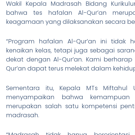
Wakil Kepala Madrasah Bidang Kurikulu
bahwa tes hafalan Al-Qur’an merup
keagamaan yang dilaksanakan secara ber
“Program hafalan Al-Qur’an ini tidak
kenaikan kelas, tetapi juga sebagai sara
dekat dengan Al-Qur’an. Kami berhara
Qur’an dapat terus melekat dalam kehidupa
Sementara itu, Kepala MTs Miftahul Ul
menyampaikan bahwa kemampuan 
merupakan salah satu kompetensi pentin
madrasah.
“Madrasah tidak hanya berorientasi