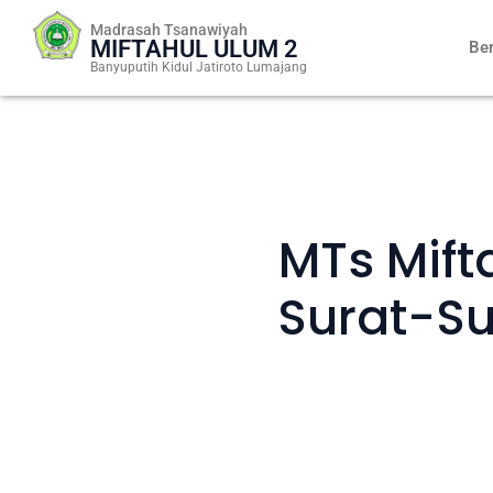
Skip
Madrasah Tsanawiyah
to
MIFTAHUL ULUM 2
Be
content
Banyuputih Kidul Jatiroto Lumajang
MTs Mift
Surat-Su