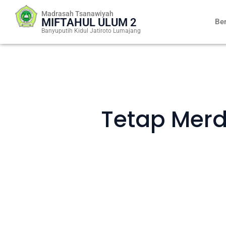
Skip
Madrasah Tsanawiyah
to
MIFTAHUL ULUM 2
Be
content
Banyuputih Kidul Jatiroto Lumajang
Tetap Merd