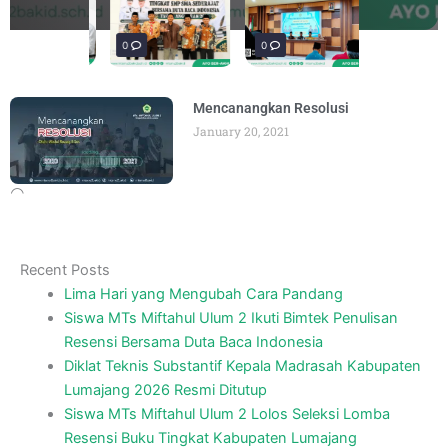
materi “Pengembangan Ekosistem
penguatan materi bertajuk "Praktik Baik
penguatan materi "Re-Branding
materi Literasi Digital yang
BY
BY
BY
BY
ADMIN
ADMIN
ADMIN
ADMIN
AUGUST 6, 2026
AUGUST 6, 2026
AUGUST 5, 2026
AUGUST 5, 2026
Madrasah" pada
BY
ADMIN
AUGUST 4, 2026
0
0
0
Mencanangkan Resolusi
January 20, 2021
Recent Posts
Lima Hari yang Mengubah Cara Pandang
Siswa MTs Miftahul Ulum 2 Ikuti Bimtek Penulisan
Resensi Bersama Duta Baca Indonesia
Diklat Teknis Substantif Kepala Madrasah Kabupaten
Lumajang 2026 Resmi Ditutup
Siswa MTs Miftahul Ulum 2 Lolos Seleksi Lomba
Resensi Buku Tingkat Kabupaten Lumajang