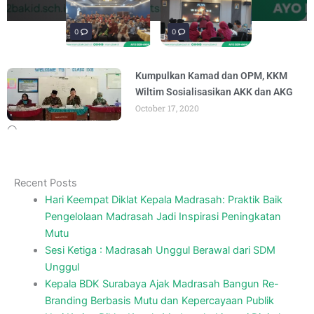
penguatan materi "Re-Branding
materi Literasi Digital yang
Literasi, para siswa mengikuti latihan
penguatan materi bertajuk "Praktik Baik
penguatan materi "Re-Branding
materi Literasi Digital yang
BY
BY
BY
BY
BY
BY
ADMIN
ADMIN
ADMIN
ADMIN
ADMIN
ADMIN
AUGUST 5, 2026
AUGUST 5, 2026
AUGUST 1, 2026
AUGUST 6, 2026
AUGUST 5, 2026
AUGUST 5, 2026
Madrasah" pada
Keagamaan
BY
BY
ADMIN
ADMIN
AUGUST 4, 2026
AUGUST 3, 2026
0
0
0
Kumpulkan Kamad dan OPM, KKM
Wiltim Sosialisasikan AKK dan AKG
October 17, 2020
Recent Posts
Hari Keempat Diklat Kepala Madrasah: Praktik Baik
Pengelolaan Madrasah Jadi Inspirasi Peningkatan
Mutu
Sesi Ketiga : Madrasah Unggul Berawal dari SDM
Unggul
Kepala BDK Surabaya Ajak Madrasah Bangun Re-
Branding Berbasis Mutu dan Kepercayaan Publik