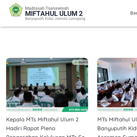
Skip
Madrasah Tsanawiyah
to
MIFTAHUL ULUM 2
Be
content
Banyuputih Kidul Jatiroto Lumajang
Kepala MTs Miftahul Ulum 2
MTs Miftahul U
Hadiri Rapat Pleno
Banyuputih Kid