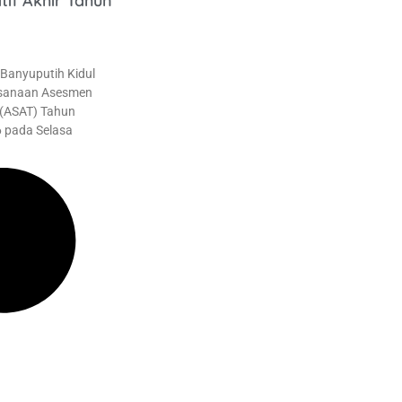
if Akhir Tahun
 Banyuputih Kidul
ksanaan Asesmen
 (ASAT) Tahun
 pada Selasa