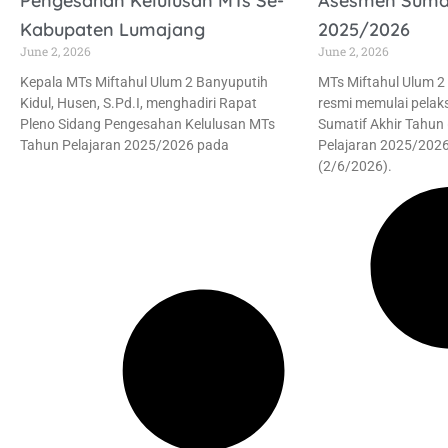
Pengesahan Kelulusan MTs Se-
Asesmen Sumat
Kabupaten Lumajang
2025/2026
June 2, 2026
June 2, 2026
Kepala MTs Miftahul Ulum 2 Banyuputih
MTs Miftahul Ulum 2
Kidul, Husen, S.Pd.I, menghadiri Rapat
resmi memulai pela
Pleno Sidang Pengesahan Kelulusan MTs
Sumatif Akhir Tahun
Tahun Pelajaran 2025/2026 pada
Pelajaran 2025/2026
(2/6/2026).