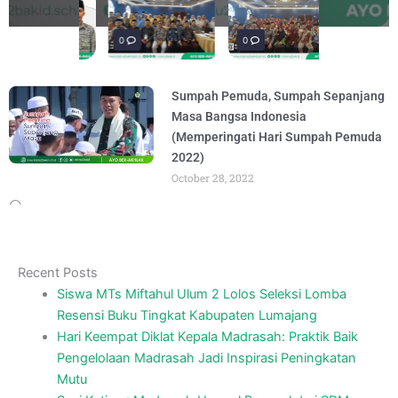
penguatan materi "Re-Branding
materi Literasi Digital yang
penguatan materi bertajuk "Praktik Baik
penguatan materi "Re-Branding
BY
BY
BY
BY
ADMIN
ADMIN
ADMIN
ADMIN
AUGUST 5, 2026
AUGUST 5, 2026
AUGUST 6, 2026
AUGUST 5, 2026
Madrasah" pada
Keagamaan
BY
BY
ADMIN
ADMIN
AUGUST 4, 2026
AUGUST 3, 2026
0
0
0
Sumpah Pemuda, Sumpah Sepanjang
Masa Bangsa Indonesia
(Memperingati Hari Sumpah Pemuda
2022)
October 28, 2022
Recent Posts
Siswa MTs Miftahul Ulum 2 Lolos Seleksi Lomba
Resensi Buku Tingkat Kabupaten Lumajang
Hari Keempat Diklat Kepala Madrasah: Praktik Baik
Pengelolaan Madrasah Jadi Inspirasi Peningkatan
Mutu