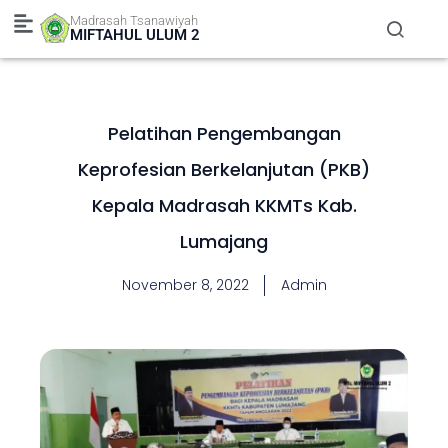
Skip
Madrasah Tsanawiyah
to
MIFTAHUL ULUM 2
content
Pelatihan Pengembangan
Keprofesian Berkelanjutan (PKB)
Kepala Madrasah KKMTs Kab.
Lumajang
November 8, 2022
Admin