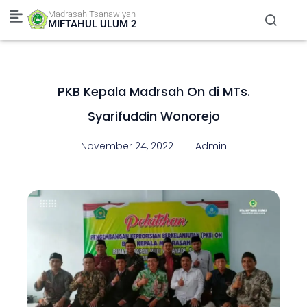
Skip
Madrasah Tsanawiyah
to
MIFTAHUL ULUM 2
content
PKB Kepala Madrsah On di MTs.
Syarifuddin Wonorejo
November 24, 2022
Admin