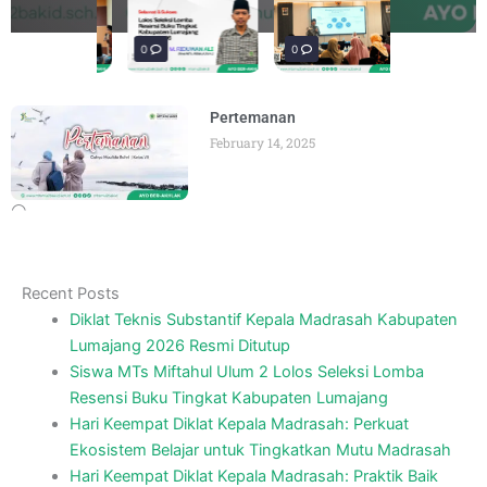
materi “Pengembangan Ekosistem
penguatan materi bertajuk "Praktik Baik
penguatan materi "Re-Branding
materi Literasi Digital yang
materi “Pengembangan Ekosistem
penguatan materi bertajuk "Praktik Baik
BY
BY
BY
BY
BY
BY
ADMIN
ADMIN
ADMIN
ADMIN
ADMIN
ADMIN
AUGUST 6, 2026
AUGUST 6, 2026
AUGUST 5, 2026
AUGUST 5, 2026
AUGUST 6, 2026
AUGUST 6, 2026
Madrasah" pada
BY
ADMIN
AUGUST 4, 2026
0
0
0
Pertemanan
February 14, 2025
Recent Posts
Diklat Teknis Substantif Kepala Madrasah Kabupaten
Lumajang 2026 Resmi Ditutup
Siswa MTs Miftahul Ulum 2 Lolos Seleksi Lomba
Resensi Buku Tingkat Kabupaten Lumajang
Hari Keempat Diklat Kepala Madrasah: Perkuat
Ekosistem Belajar untuk Tingkatkan Mutu Madrasah
Hari Keempat Diklat Kepala Madrasah: Praktik Baik