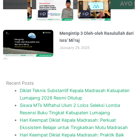
materi “Pengembangan Ekosistem
penguatan materi bertajuk "Praktik Baik
penguatan materi "Re-Branding
materi Literasi Digital yang
materi “Pengembangan Ekosistem
penguatan materi bertajuk "Praktik Baik
BY
BY
BY
BY
BY
BY
ADMIN
ADMIN
ADMIN
ADMIN
ADMIN
ADMIN
AUGUST 6, 2026
AUGUST 6, 2026
AUGUST 5, 2026
AUGUST 5, 2026
AUGUST 6, 2026
AUGUST 6, 2026
Madrasah" pada
BY
ADMIN
AUGUST 4, 2026
0
0
0
Mengintip 3 Oleh-oleh Rasulullah dari
Isra’ Mi’raj
January 29, 2025
Recent Posts
Diklat Teknis Substantif Kepala Madrasah Kabupaten
Lumajang 2026 Resmi Ditutup
Siswa MTs Miftahul Ulum 2 Lolos Seleksi Lomba
Resensi Buku Tingkat Kabupaten Lumajang
Hari Keempat Diklat Kepala Madrasah: Perkuat
Ekosistem Belajar untuk Tingkatkan Mutu Madrasah
Hari Keempat Diklat Kepala Madrasah: Praktik Baik