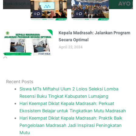
penguatan materi bertajuk "Praktik Baik
penguatan materi "Re-Branding
materi Literasi Digital yang
materi “Pengembangan Ekosistem
penguatan materi bertajuk "Praktik Baik
BY
BY
BY
BY
BY
ADMIN
ADMIN
ADMIN
ADMIN
ADMIN
AUGUST 6, 2026
AUGUST 5, 2026
AUGUST 5, 2026
AUGUST 6, 2026
AUGUST 6, 2026
Madrasah" pada
Keagamaan
BY
BY
ADMIN
ADMIN
AUGUST 4, 2026
AUGUST 3, 2026
0
0
0
Kepala Madrasah: Jalankan Program
Secara Optimal
April 22, 2024
Recent Posts
Siswa MTs Miftahul Ulum 2 Lolos Seleksi Lomba
Resensi Buku Tingkat Kabupaten Lumajang
Hari Keempat Diklat Kepala Madrasah: Perkuat
Ekosistem Belajar untuk Tingkatkan Mutu Madrasah
Hari Keempat Diklat Kepala Madrasah: Praktik Baik
Pengelolaan Madrasah Jadi Inspirasi Peningkatan
Mutu