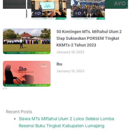
penguatan materi bertajuk "Praktik Baik
penguatan materi "Re-Branding
materi Literasi Digital yang
materi “Pengembangan Ekosistem
penguatan materi bertajuk "Praktik Baik
BY
BY
BY
BY
BY
ADMIN
ADMIN
ADMIN
ADMIN
ADMIN
AUGUST 6, 2026
AUGUST 5, 2026
AUGUST 5, 2026
AUGUST 6, 2026
AUGUST 6, 2026
Madrasah" pada
Keagamaan
BY
BY
ADMIN
ADMIN
AUGUST 4, 2026
AUGUST 3, 2026
0
0
0
50 Kontingen MTs. Miftahul Ulum 2
Siap Sukseskan PORSENI Tingkat
KKMTs-2 Tahun 2023
January 10, 2023
Ibu
January 10, 2023
Recent Posts
Siswa MTs Miftahul Ulum 2 Lolos Seleksi Lomba
Resensi Buku Tingkat Kabupaten Lumajang