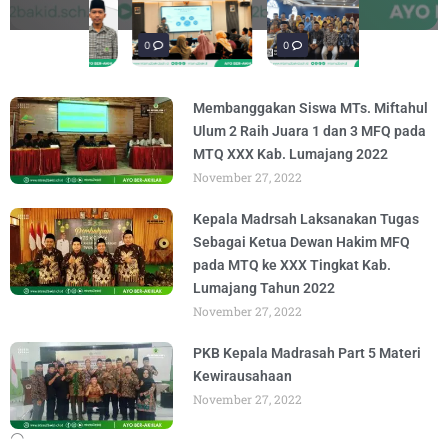
penguatan materi bertajuk "Praktik Baik
penguatan materi "Re-Branding
materi Literasi Digital yang
materi “Pengembangan Ekosistem
penguatan materi bertajuk "Praktik Baik
BY
BY
BY
BY
BY
ADMIN
ADMIN
ADMIN
ADMIN
ADMIN
AUGUST 6, 2026
AUGUST 5, 2026
AUGUST 5, 2026
AUGUST 6, 2026
AUGUST 6, 2026
Madrasah" pada
Keagamaan
BY
BY
ADMIN
ADMIN
AUGUST 4, 2026
AUGUST 3, 2026
0
0
0
Membanggakan Siswa MTs. Miftahul
Ulum 2 Raih Juara 1 dan 3 MFQ pada
MTQ XXX Kab. Lumajang 2022
November 27, 2022
Kepala Madrsah Laksanakan Tugas
Sebagai Ketua Dewan Hakim MFQ
pada MTQ ke XXX Tingkat Kab.
Lumajang Tahun 2022
November 27, 2022
PKB Kepala Madrasah Part 5 Materi
Kewirausahaan
November 27, 2022