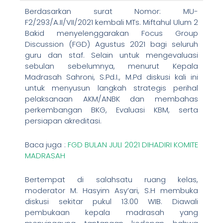
Berdasarkan surat Nomor: MU-
F2/293/A.II/VII/2021 kembali MTs. Miftahul Ulum 2
Bakid menyelenggarakan Focus Group
Discussion (FGD) Agustus 2021 bagi seluruh
guru dan staf. Selain untuk mengevaluasi
sebulan sebelumnya, menurut Kepala
Madrasah Sahroni, S.Pd.I., M.Pd diskusi kali ini
untuk menyusun langkah strategis perihal
pelaksanaan AKM/ANBK dan membahas
perkembangan BKG, Evaluasi KBM, serta
persiapan akreditasi.
Baca juga :
FGD BULAN JULI 2021 DIHADIRI KOMITE
MADRASAH
Bertempat di salahsatu ruang kelas,
moderator M. Hasyim Asy’ari, S.H membuka
diskusi sekitar pukul 13.00 WIB. Diawali
pembukaan kepala madrasah yang