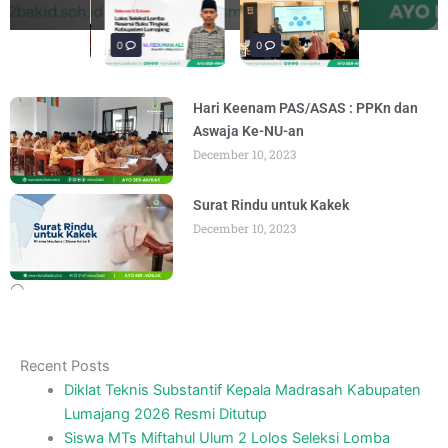
materi “Pengembangan Ekosistem
penguatan materi bertajuk "Praktik Baik
penguatan materi "Re-Branding
materi Literasi Digital yang
materi “Pengembangan Ekosistem
penguatan materi bertajuk "Praktik Baik
BY
BY
BY
BY
BY
BY
ADMIN
ADMIN
ADMIN
ADMIN
ADMIN
ADMIN
AUGUST 6, 2026
AUGUST 6, 2026
AUGUST 5, 2026
AUGUST 5, 2026
AUGUST 6, 2026
AUGUST 6, 2026
Madrasah" pada
BY
ADMIN
AUGUST 4, 2026
0
0
0
Hari Keenam PAS/ASAS : PPKn dan
Aswaja Ke-NU-an
December 10, 2023
Surat Rindu untuk Kakek
December 10, 2023
Recent Posts
Diklat Teknis Substantif Kepala Madrasah Kabupaten
Lumajang 2026 Resmi Ditutup
Siswa MTs Miftahul Ulum 2 Lolos Seleksi Lomba