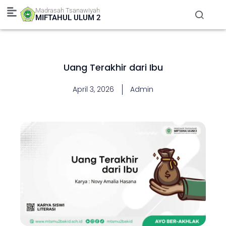
Skip
Madrasah Tsanawiyah
to
MIFTAHUL ULUM 2
content
Uang Terakhir dari Ibu
April 3, 2026
Admin