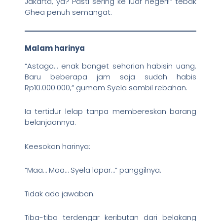
Jakarta, ya? Pasti sering ke luar negeri!” tebak
Ghea penuh semangat.
Malam harinya
“Astaga… enak banget seharian habisin uang.
Baru beberapa jam saja sudah habis
Rp10.000.000,” gumam Syela sambil rebahan.
Ia tertidur lelap tanpa membereskan barang
belanjaannya.
Keesokan harinya:
“Maa… Maa… Syela lapar…” panggilnya.
Tidak ada jawaban.
Tiba-tiba terdengar keributan dari belakang