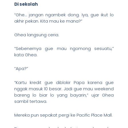
Di sekolah
“Ghe… jangan ngambek dong. Iya, gue ikut lo
akhir pekan. Kita mau ke mana?”
Ghea langsung ceria.
“Sebenernya gue mau ngomong sesuatu,”
kata Ghea.
“Apa?”
“Kartu kredit gue diblokir Papa karena gue
nggak masuk 10 besar. Jadi gue mau weekend
bareng lo biar lo yang bayarin,” ujar Ghea
sambil tertawa.
Mereka pun sepakat pergi ke Pacific Place Mall.