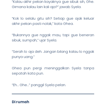
“Kalau akhir pekan kayaknya gue sibuk sih, Ghe.
Gimana kalau lain kali aja?” jawab Syela.
“Kok lo selalu gitu sih? Setiap gue ajak keluar
akhir pekan pasti nolak,” kata Ghea.
“Bukannya gue nggak mau, tapi gue beneran
sibuk, sumpah,” ujar Syela.
“Serah lo aja deh. Jangan bilang kalau lo nggak
punya uang.”
Ghea pun pergi meninggalkan Syela tanpa
sepatah kata pun.
“Eh… Ghe…” panggil Syela pelan.
Di rumah