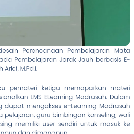
desain Perencanaan Pembelajaran Mata
Pada Pembelajaran Jarak Jauh berbasis E-
Arief, M.Pd.I.
laku pemateri ketiga memaparkan materi
sionalkan LMS ELearning Madrasah. Dalam
ng dapat mengakses e–Learning Madrasah
 pelajaran, guru bimbingan konseling, wali
ng memiliki user sendiri untuk masuk ke
panpun dan dimanapun.