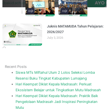
penguatan materi bertajuk "Praktik Baik
penguatan materi "Re-Branding
materi Literasi Digital yang
materi “Pengembangan Ekosistem
penguatan materi bertajuk "Praktik Baik
BY
BY
BY
BY
BY
ADMIN
ADMIN
ADMIN
ADMIN
ADMIN
AUGUST 6, 2026
AUGUST 5, 2026
AUGUST 5, 2026
AUGUST 6, 2026
AUGUST 6, 2026
Madrasah" pada
Keagamaan
BY
BY
ADMIN
ADMIN
AUGUST 4, 2026
AUGUST 3, 2026
0
0
0
Juknis MATAMUDA Tahun Pelajaran:
2026/2027
July 3, 2026
Recent Posts
Siswa MTs Miftahul Ulum 2 Lolos Seleksi Lomba
Resensi Buku Tingkat Kabupaten Lumajang
Hari Keempat Diklat Kepala Madrasah: Perkuat
Ekosistem Belajar untuk Tingkatkan Mutu Madrasah
Hari Keempat Diklat Kepala Madrasah: Praktik Baik
Pengelolaan Madrasah Jadi Inspirasi Peningkatan
Mutu