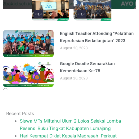
penguatan materi bertajuk "Praktik Baik
penguatan materi "Re-Branding
materi Literasi Digital yang
materi “Pengembangan Ekosistem
penguatan materi bertajuk "Praktik Baik
BY
BY
BY
BY
BY
ADMIN
ADMIN
ADMIN
ADMIN
ADMIN
AUGUST 6, 2026
AUGUST 5, 2026
AUGUST 5, 2026
AUGUST 6, 2026
AUGUST 6, 2026
Madrasah" pada
Keagamaan
BY
BY
ADMIN
ADMIN
AUGUST 4, 2026
AUGUST 3, 2026
0
0
0
English Teacher Attending “Pelatihan
Keprofesian Berkelanjutan” 2023
August 20, 2023
Google Doodle Semarakkan
Kemerdekaan Ke-78
August 20, 2023
Recent Posts
Siswa MTs Miftahul Ulum 2 Lolos Seleksi Lomba
Resensi Buku Tingkat Kabupaten Lumajang
Hari Keempat Diklat Kepala Madrasah: Perkuat