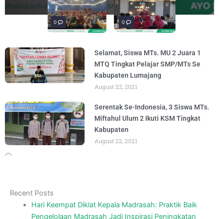
penguatan materi "Re-Branding
materi Literasi Digital yang
Literasi, para siswa mengikuti latihan
penguatan materi bertajuk "Praktik Baik
penguatan materi "Re-Branding
materi Literasi Digital yang
BY
BY
BY
BY
BY
BY
ADMIN
ADMIN
ADMIN
ADMIN
ADMIN
ADMIN
AUGUST 5, 2026
AUGUST 5, 2026
AUGUST 1, 2026
AUGUST 6, 2026
AUGUST 5, 2026
AUGUST 5, 2026
Madrasah" pada
Keagamaan
BY
BY
ADMIN
ADMIN
AUGUST 4, 2026
AUGUST 3, 2026
0
0
0
Selamat, Siswa MTs. MU 2 Juara 1
MTQ Tingkat Pelajar SMP/MTs Se
Kabupaten Lumajang
August 22, 2021
Serentak Se-Indonesia, 3 Siswa MTs.
Miftahul Ulum 2 Ikuti KSM Tingkat
Kabupaten
August 22, 2021
Recent Posts
Hari Keempat Diklat Kepala Madrasah: Praktik Baik
Pengelolaan Madrasah Jadi Inspirasi Peningkatan