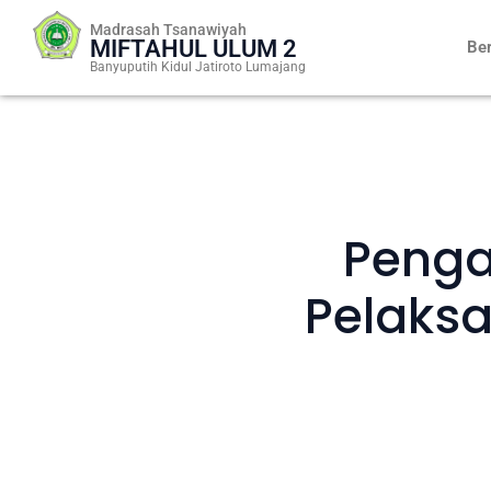
Skip
Madrasah Tsanawiyah
to
MIFTAHUL ULUM 2
Be
content
Banyuputih Kidul Jatiroto Lumajang
Penga
Pelaks