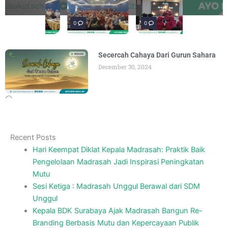
penguatan materi "Re-Branding
materi Literasi Digital yang
Literasi, para siswa mengikuti latihan
penguatan materi bertajuk "Praktik Baik
penguatan materi "Re-Branding
materi Literasi Digital yang
BY
BY
BY
BY
BY
BY
ADMIN
ADMIN
ADMIN
ADMIN
ADMIN
ADMIN
AUGUST 5, 2026
AUGUST 5, 2026
AUGUST 1, 2026
AUGUST 6, 2026
AUGUST 5, 2026
AUGUST 5, 2026
Madrasah" pada
Keagamaan
BY
BY
ADMIN
ADMIN
AUGUST 4, 2026
AUGUST 3, 2026
0
0
0
Secercah Cahaya Dari Gurun Sahara
December 30, 2024
Recent Posts
Hari Keempat Diklat Kepala Madrasah: Praktik Baik
Pengelolaan Madrasah Jadi Inspirasi Peningkatan
Mutu
Sesi Ketiga : Madrasah Unggul Berawal dari SDM
Unggul
Kepala BDK Surabaya Ajak Madrasah Bangun Re-
Branding Berbasis Mutu dan Kepercayaan Publik