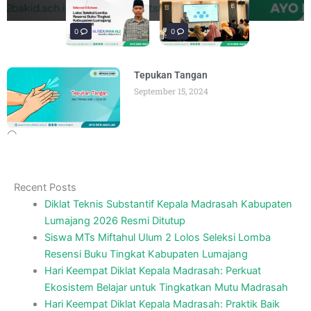
materi “Pengembangan Ekosistem
penguatan materi bertajuk "Praktik Baik
penguatan materi "Re-Branding
materi Literasi Digital yang
materi “Pengembangan Ekosistem
penguatan materi bertajuk "Praktik Baik
BY
BY
BY
BY
BY
BY
ADMIN
ADMIN
ADMIN
ADMIN
ADMIN
ADMIN
AUGUST 6, 2026
AUGUST 6, 2026
AUGUST 5, 2026
AUGUST 5, 2026
AUGUST 6, 2026
AUGUST 6, 2026
Madrasah" pada
BY
ADMIN
AUGUST 4, 2026
0
0
0
Tepukan Tangan
September 15, 2024
Recent Posts
Diklat Teknis Substantif Kepala Madrasah Kabupaten
Lumajang 2026 Resmi Ditutup
Siswa MTs Miftahul Ulum 2 Lolos Seleksi Lomba
Resensi Buku Tingkat Kabupaten Lumajang
Hari Keempat Diklat Kepala Madrasah: Perkuat
Ekosistem Belajar untuk Tingkatkan Mutu Madrasah
Hari Keempat Diklat Kepala Madrasah: Praktik Baik